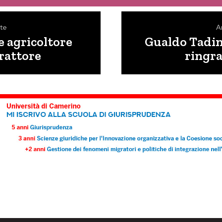
te
A
 agricoltore
Gualdo Tadino
rattore
ringra