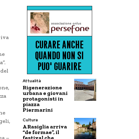
riva
he
a”.
 del
Attualità
Rigenerazione
one,
urbana e giovani
zza
protagonisti in
piazza
Piermarini
ine
Cultura
geli,
A Rasiglia arriva
“de formae”, il
festival che
ua –