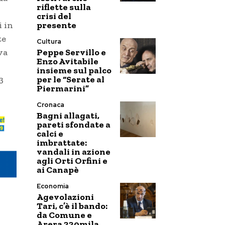
riflette sulla
crisi del
presente
i in
te
Cultura
Peppe Servillo e
va
Enzo Avitabile
insieme sul palco
per le “Serate al
3
Piermarini”
Cronaca
Bagni allagati,
pareti sfondate a
calci e
imbrattate:
vandali in azione
agli Orti Orfini e
ai Canapè
Economia
Agevolazioni
Tari, c’è il bando:
da Comune e
Arera 330mila