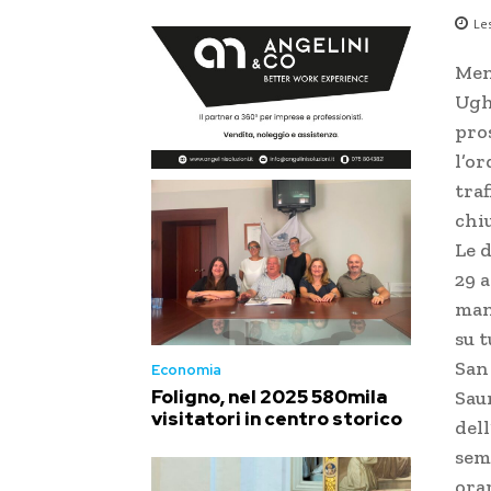
Le
Ment
Ugh
pros
l’o
tra
chi
Le 
29 a
man
su t
San
Economia
Foligno, nel 2025 580mila
Saur
visitatori in centro storico
dell
semp
orar