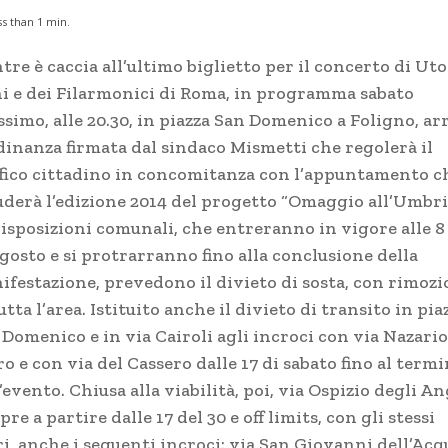
ss than 1
min.
re è caccia all’ultimo biglietto per il concerto di Uto
i e dei Filarmonici di Roma, in programma sabato
simo, alle 20.30, in piazza San Domenico a Foligno, ar
rdinanza firmata dal sindaco Mismetti che regolerà il
ffico cittadino in concomitanza con l’appuntamento c
uderà l’edizione 2014 del progetto “Omaggio all’Umbri
disposizioni comunali, che entreranno in vigore alle 8
gosto e si protrarranno fino alla conclusione della
ifestazione, prevedono il divieto di sosta, con rimozi
utta l’area. Istituito anche il divieto di transito in pia
 Domenico e in via Cairoli agli incroci con via Nazario
o e con via del Cassero dalle 17 di sabato fino al term
’evento. Chiusa alla viabilità, poi, via Ospizio degli An
re a partire dalle 17 del 30 e off limits, con gli stessi
i, anche i seguenti incroci: via San Giovanni dell’Acq