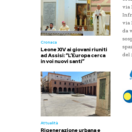
via 
Infr
via
da 
sosp
Cronaca
spa
Leone XIV ai giovani riuniti
del
ad Assisi: “L’Europa cerca
in voi nuovi santi”
Attualità
Rigenerazione urbana e