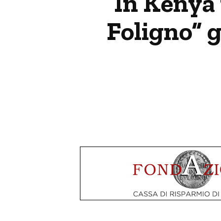
In Kenya
Foligno” g