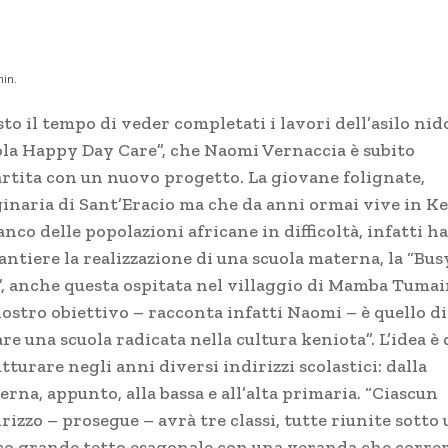
in.
to il tempo di veder completati i lavori dell’asilo nid
ola Happy Day Care”, che Naomi Vernaccia è subito
artita con un nuovo progetto. La giovane folignate,
ginaria di Sant’Eracio ma che da anni ormai vive in K
ianco delle popolazioni africane in difficoltà, infatti h
antiere la realizzazione di una scuola materna, la “Bus
”, anche questa ospitata nel villaggio di Mamba Tumai
nostro obiettivo – racconta infatti Naomi – è quello di
re una scuola radicata nella cultura keniota”. L’idea è 
tturare negli anni diversi indirizzi scolastici: dalla
rna, appunto, alla bassa e all’alta primaria. “Ciascun
rizzo – prosegue – avrà tre classi, tutte riunite sotto
co grande tetto esagonale con una veranda che corre