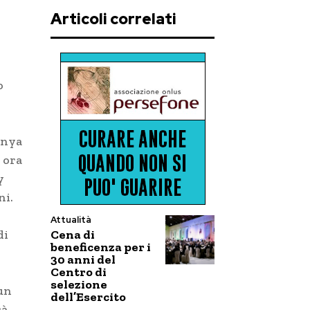
Articoli correlati
o
enya
a ora
y
ni.
Attualità
Cena di
di
beneficenza per i
30 anni del
Centro di
selezione
 un
dell’Esercito
rà