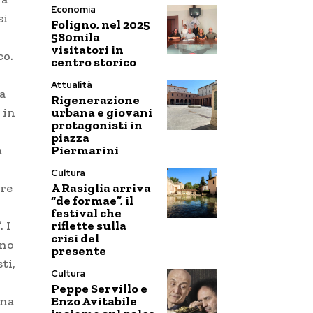
Economia
si
Foligno, nel 2025
580mila
visitatori in
co.
centro storico
Attualità
a
Rigenerazione
urbana e giovani
 in
protagonisti in
piazza
Piermarini
a
Cultura
A Rasiglia arriva
are
“de formae”, il
festival che
riflette sulla
 I
crisi del
nno
presente
ti,
Cultura
Peppe Servillo e
Enzo Avitabile
rna