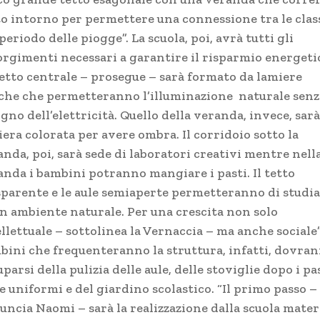
to intorno per permettere una connessione tra le clas
periodo delle piogge”. La scuola, poi, avrà tutti gli
orgimenti necessari a garantire il risparmio energeti
 tetto centrale – prosegue – sarà formato da lamiere
che che permetteranno l’illuminazione naturale senz
gno dell’elettricità. Quello della veranda, invece, sarà
era colorata per avere ombra. Il corridoio sotto la
nda, poi, sarà sede di laboratori creativi mentre nell
anda i bambini potranno mangiare i pasti. Il tetto
sparente e le aule semiaperte permetteranno di studi
un ambiente naturale. Per una crescita non solo
llettuale – sottolinea la Vernaccia – ma anche sociale”.
bini che frequenteranno la struttura, infatti, dovra
parsi della pulizia delle aule, delle stoviglie dopo i pas
e uniformi e del giardino scolastico. “Il primo passo –
uncia Naomi – sarà la realizzazione dalla scuola mate