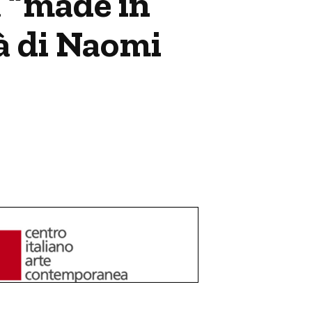
 “made in
tà di Naomi