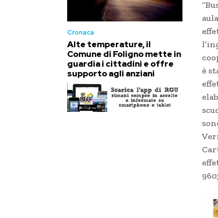
“Bus
aul
effe
Cronaca
Alte temperature, il
l’in
Comune di Foligno mette in
coo
guardia i cittadini e offre
è s
supporto agli anziani
effe
ela
scu
son
Ver
Car
effe
960