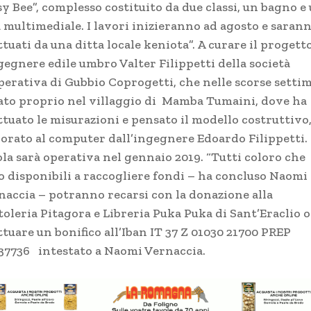
y Bee”, complesso costituito da due classi, un bagno e
a multimediale. I lavori inizieranno ad agosto e saran
ttuati da una ditta locale keniota”. A curare il progett
gegnere edile umbro Valter Filippetti della società
perativa di Gubbio Coprogetti, che nelle scorse setti
tato proprio nel villaggio di Mamba Tumaini, dove ha
ttuato le misurazioni e pensato il modello costruttivo,
borato al computer dall’ingegnere Edoardo Filippetti.
ola sarà operativa nel gennaio 2019. “Tutti coloro che
o disponibili a raccogliere fondi – ha concluso Naomi
naccia – potranno recarsi con la donazione alla
toleria Pitagora e Libreria Puka Puka di Sant’Eraclio o
ttuare un bonifico all’Iban IT 37 Z 01030 21700 PREP
37736 intestato a Naomi Vernaccia.