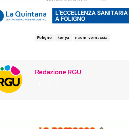
TAGS
Foligno
kenya
naomi vernaccia
Redazione RGU