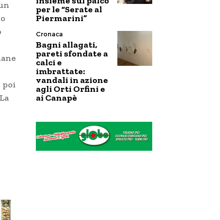
insieme sul palco
 un
per le “Serate al
Piermarini”
no
o
Cronaca
Bagni allagati,
pareti sfondate a
mane
calci e
imbrattate:
vandali in azione
 poi
agli Orti Orfini e
ai Canapè
 La