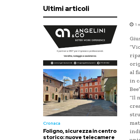
Ultimi articoli
1
m
Gius
“Vi
rip
ori
al f
in c
Bee
“Il 
crea
stru
mate
Cronaca
Foligno, sicurezza in centro
indi
storico: nuove telecamere
uni