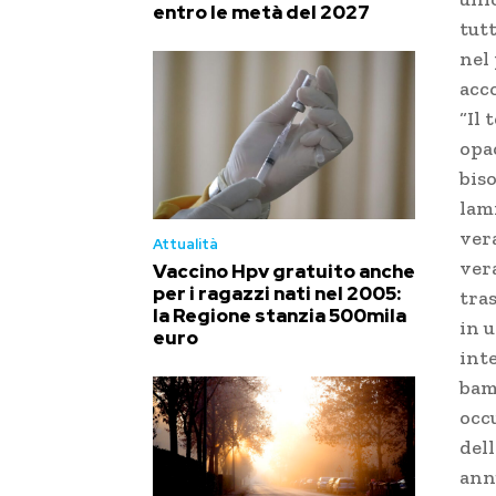
entro le metà del 2027
tut
nel 
acc
“Il
opa
biso
lami
vera
Attualità
ver
Vaccino Hpv gratuito anche
per i ragazzi nati nel 2005:
tra
la Regione stanzia 500mila
in 
euro
inte
bam
occu
dell
ann