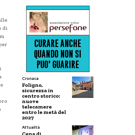
lle
o di
um
per
i
a
Cronaca
le
Foligno,
sicurezza in
centro storico:
loro
nuove
telecamere
e
entro le metà del
2027
Attualità
Cena di