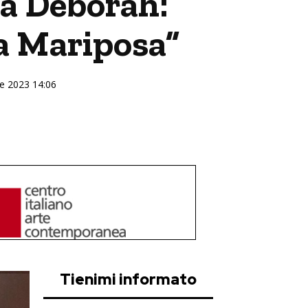
ma Deborah:
la Mariposa”
re 2023 14:06
Tienimi informato