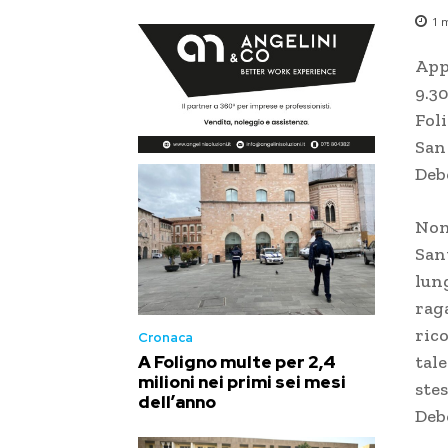
1
m
App
9.30
Foli
San
Deb
Non
San
lung
raga
rico
Cronaca
tal
A Foligno multe per 2,4
milioni nei primi sei mesi
ste
dell’anno
Deb