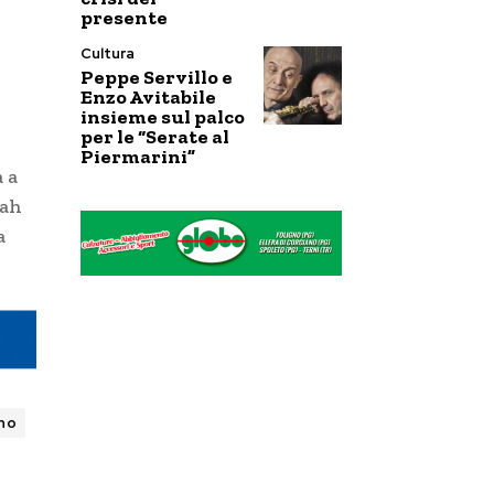
presente
Cultura
Peppe Servillo e
Enzo Avitabile
insieme sul palco
per le “Serate al
Piermarini”
 a
rah
a
gno