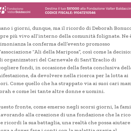
sano i giorni, dunque, ma il ricordo di Deborah Bonucc
pre più vivo all’interno della comunità folignate. Ne 
timonianza la conferma dell’evento promosso
’associazione “Ali della Mariposa”, così come la decisi
li organizzatori del Carnevale di Sant’Eraclio di
ogliere fondi, in occasione della festa conclusiva dell
festazione, da devolvere nella ricerca per la lotta ai
ori. Come quello che ha strappato via ai suoi cari m
orah e come lei tante altre donne e uomini.
questo fronte, come emerso negli scorsi giorni, la fami
 lavorando alla creazione di una fondazione che la ric
e ricordi la sua battaglia, una realtà che possa aiutare
rova a dover fare i conti con la malattia grazie al