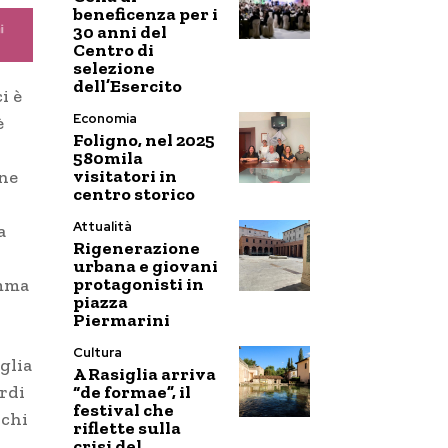
beneficenza per i
30 anni del
Centro di
selezione
dell’Esercito
i è
Economia
è
Foligno, nel 2025
580mila
visitatori in
one
centro storico
Attualità
a
Rigenerazione
urbana e giovani
protagonisti in
amma
piazza
Piermarini
Cultura
glia
A Rasiglia arriva
“de formae”, il
ordi
festival che
 chi
riflette sulla
crisi del