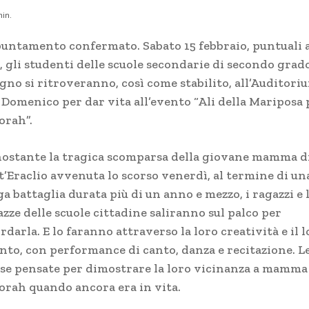
in.
untamento confermato. Sabato 15 febbraio, puntuali a
, gli studenti delle scuole secondarie di secondo grad
gno si ritroveranno, così come stabilito, all’Auditori
 Domenico per dar vita all’evento “Ali della Mariposa 
orah”.
ostante la tragica scomparsa della giovane mamma d
t’Eraclio avvenuta lo scorso venerdì, al termine di un
a battaglia durata più di un anno e mezzo, i ragazzi e 
zze delle scuole cittadine saliranno sul palco per
rdarla. E lo faranno attraverso la loro creatività e il 
ento, con performance di canto, danza e recitazione. L
sse pensate per dimostrare la loro vicinanza a mamma
orah quando ancora era in vita.