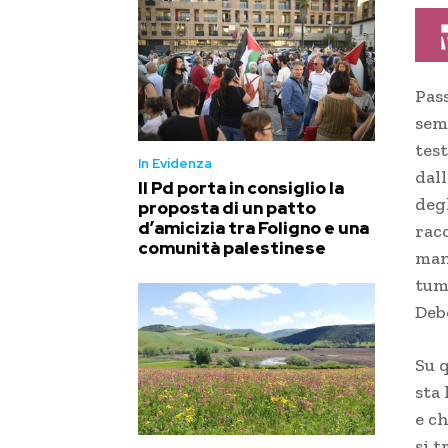
Pas
sem
tes
In Evidenza
dall
Il Pd porta in consiglio la
deg
proposta di un patto
d’amicizia tra Foligno e una
racc
comunità palestinese
mani
tum
Deb
Su 
sta
e ch
si t