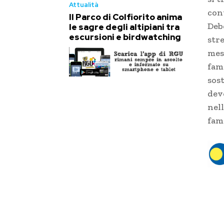
Attualità
con
Il Parco di Colfiorito anima
Deb
le sagre degli altipiani tra
escursioni e birdwatching
str
mesi
fami
sos
dev
nell
fam
TA