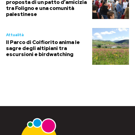
proposta di un patto d’amicizia
tra Foligno e una comunità
palestinese
Attualità
Il Parco di Colfiorito anima le
sagre degli altipiani tra
escursioni e birdwatching