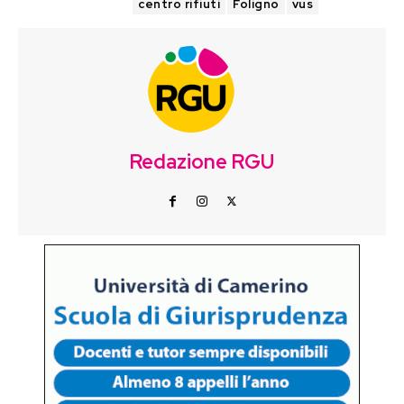
TAGS
centro rifiuti
Foligno
vus
Redazione RGU