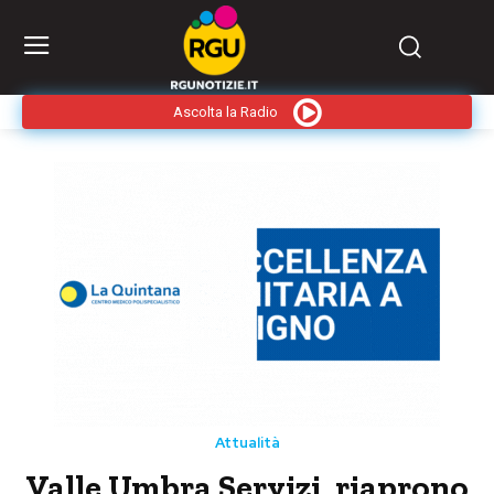
Ascolta la Radio
Attualità
Valle Umbra Servizi, riaprono