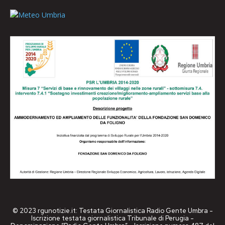
© 2023 rgunotizie.it: Testata Giornalistica Radio Gente Umbra -
Iscrizione testata giornalistica Tribunale di Perugia -