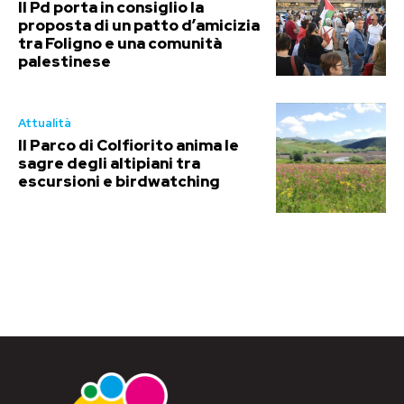
Il Pd porta in consiglio la
proposta di un patto d’amicizia
tra Foligno e una comunità
palestinese
Attualità
Il Parco di Colfiorito anima le
sagre degli altipiani tra
escursioni e birdwatching