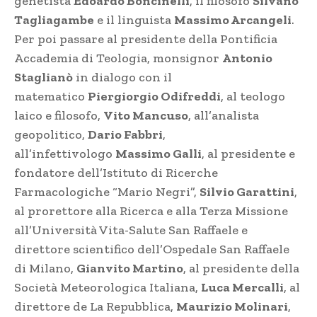
genetista
Edoardo Boncinelli
, il filosofo
Silvano
Tagliagambe
e il linguista
Massimo Arcangeli
.
Per poi passare al presidente della Pontificia
Accademia di Teologia, monsignor
Antonio
Staglianò
in dialogo con il
matematico
Piergiorgio Odifreddi
, al teologo
laico e filosofo,
Vito Mancuso
, all’analista
geopolitico,
Dario Fabbri
,
all’infettivologo
Massimo Galli
, al presidente e
fondatore dell’Istituto di Ricerche
Farmacologiche “Mario Negri”,
Silvio Garattini
,
al prorettore alla Ricerca e alla Terza Missione
all’Università Vita-Salute San Raffaele e
direttore scientifico dell’Ospedale San Raffaele
di Milano,
Gianvito Martino
, al presidente della
Società Meteorologica Italiana,
Luca Mercalli
, al
direttore de La Repubblica,
Maurizio Molinari
,