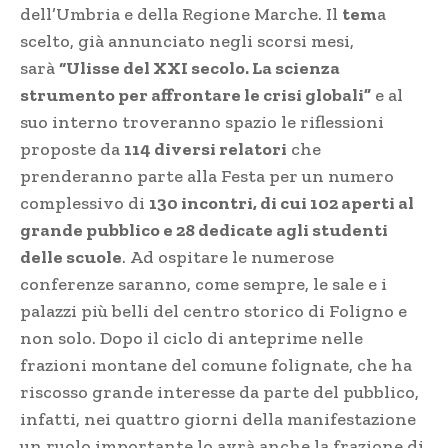
dell’Umbria e della Regione Marche. Il
tem
a
scelto, già annunciato negli scorsi mesi,
sarà
“Ulisse del XXI secolo. La scienza
strumento per affrontare le crisi globali”
e al
suo interno troveranno spazio le riflessioni
proposte da
114 diversi relatori
che
prenderanno parte alla Festa per un numero
complessivo di
130 incontri, di cui 102 aperti al
grande pubblico e 28 dedicate agli studenti
delle scuole
. Ad ospitare le numerose
conferenze saranno, come sempre, le sale e i
palazzi più belli del centro storico di Foligno e
non solo. Dopo il ciclo di anteprime nelle
frazioni montane del comune folignate, che ha
riscosso grande interesse da parte del pubblico,
infatti, nei quattro giorni della manifestazione
un ruolo importante lo avrà anche la frazione di