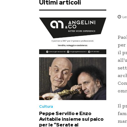
Ultimi articoli
Le
Pao
per
il 
all
sett
arc
Comu
omn
Il p
Cultura
fami
Peppe Servillo e Enzo
Avitabile insieme sul palco
man
per le “Serate al