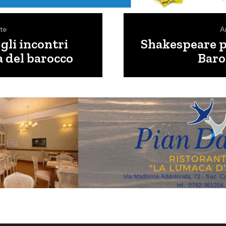
te
A
gli incontri
Shakespeare p
a del barocco
Baro