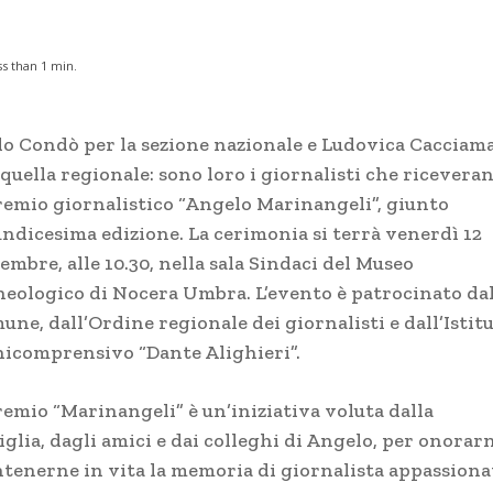
ss than 1
min.
lo Condò per la sezione nazionale e Ludovica Cacciam
 quella regionale: sono loro i giornalisti che ricevera
premio giornalistico “Angelo Marinangeli”, giunto
’undicesima edizione. La cerimonia si terrà venerdì 12
embre, alle 10.30, nella sala Sindaci del Museo
heologico di Nocera Umbra. L’evento è patrocinato da
ne, dall’Ordine regionale dei giornalisti e dall’Istit
icomprensivo “Dante Alighieri”.
remio “Marinangeli” è un’iniziativa voluta dalla
glia, dagli amici e dai colleghi di Angelo, per onorar
tenerne in vita la memoria di giornalista appassiona