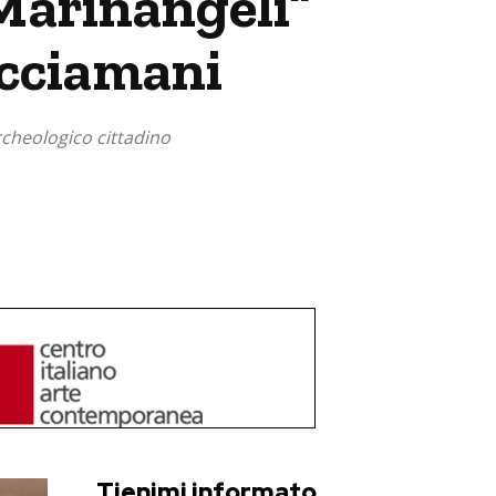
 Marinangeli”
acciamani
rcheologico cittadino
Tienimi informato