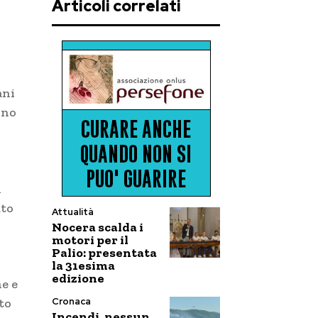
Articoli correlati
ani
nno
l
uto
Attualità
Nocera scalda i
motori per il
Palio: presentata
la 31esima
edizione
ne e
Cronaca
to
Incendi, nessun