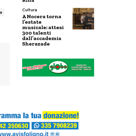
Rina
Cultura
a
A Nocera torna
l’estate
musicale: attesi
300 talenti
dall’accademia
Sherazade