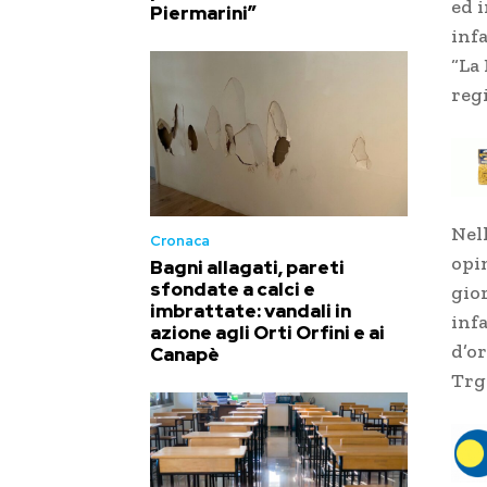
ed 
Piermarini”
inf
“La
reg
Nell
Cronaca
opi
Bagni allagati, pareti
sfondate a calci e
gio
imbrattate: vandali in
infa
azione agli Orti Orfini e ai
d’o
Canapè
Trg