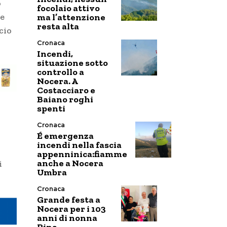
o
focolaio attivo
de
ma l’attenzione
resta alta
cio
Cronaca
Incendi,
situazione sotto
controllo a
Nocera. A
Costacciaro e
Baiano roghi
spenti
Cronaca
É emergenza
incendi nella fascia
appenninica:fiamme
anche a Nocera
i
Umbra
Cronaca
Grande festa a
Nocera per i 103
anni di nonna