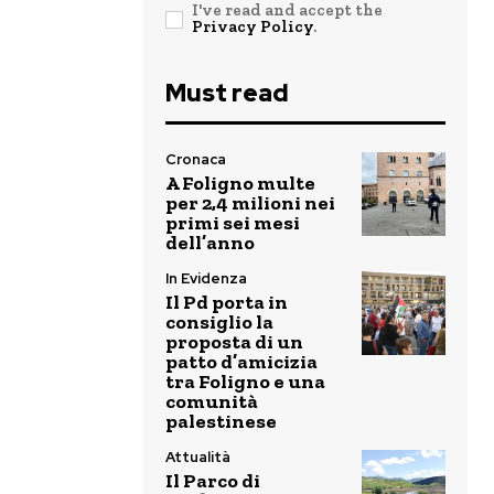
I've read and accept the
Privacy Policy
.
Must read
Cronaca
A Foligno multe
per 2,4 milioni nei
primi sei mesi
dell’anno
In Evidenza
Il Pd porta in
consiglio la
proposta di un
patto d’amicizia
tra Foligno e una
comunità
palestinese
Attualità
Il Parco di