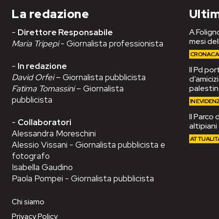
La redazione
Ultim
-
Direttore Responsabile
A Foligno
mesi del
Maria Tripepi
- Giornalista professionista
CRONAC
-
In redazione
Il Pd po
David Orfei
– Giornalista pubblicista
d’amiciz
Fatima Tomassini
– Giornalista
palesti
pubblicista
IN EVIDEN
Il Parco 
-
Collaboratori
altipian
Alessandra Moreschini
ATTUALIT
Alessio Vissani - Giornalista pubblicista e
fotografo
Isabella Gaudino
Paola Pompei - Giornalista pubblicista
Chi siamo
Privacy Policy