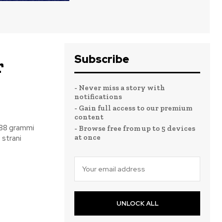
Subscribe
r
- Never miss a story with
notifications
- Gain full access to our premium
content
i 88 grammi
- Browse free from up to 5 devices
at once
i
UNLOCK ALL