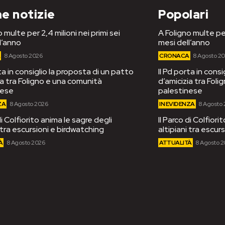
e notizie
Popolari
 multe per 2,4 milioni nei primi sei
A Foligno multe per
l’anno
mesi dell’anno
A
8 Agosto 2026
CRONACA
8 Agosto 2
rta in consiglio la proposta di un patto
Il Pd porta in cons
ia tra Foligno e una comunità
d’amicizia tra Fol
nese
palestinese
ZA
8 Agosto 2026
IN EVIDENZA
8 Agosto
di Colfiorito anima le sagre degli
Il Parco di Colfiori
i tra escursioni e birdwatching
altipiani tra escur
À
8 Agosto 2026
ATTUALITÀ
8 Agosto 