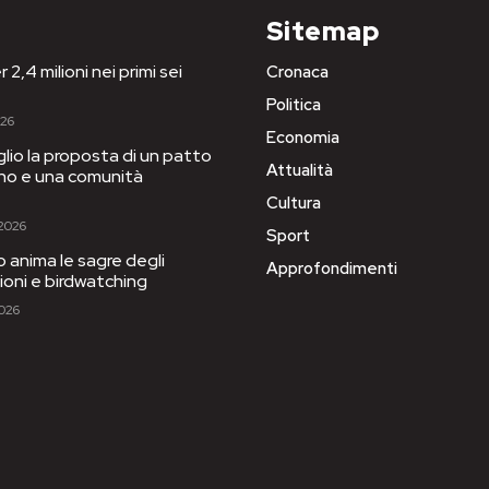
Sitemap
 2,4 milioni nei primi sei
Cronaca
Politica
026
Economia
iglio la proposta di un patto
Attualità
igno e una comunità
Cultura
 2026
Sport
to anima le sagre degli
Approfondimenti
sioni e birdwatching
2026