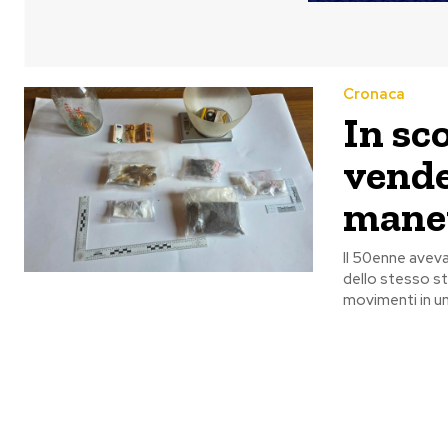
Cronaca
In sc
vende
mane
Il 50enne aveva
dello stesso stu
movimenti in un