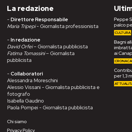
La redazione
Ultim
-
Direttore Responsabile
Peppe Se
palco pe
Maria Tripepi
- Giornalista professionista
CULTURA
-
In redazione
Bagni al
David Orfei
– Giornalista pubblicista
imbrattat
Fatima Tomassini
– Giornalista
ai Cana
pubblicista
CRONAC
Contribut
-
Collaboratori
per 1,3 m
Alessandra Moreschini
ATTUALIT
Alessio Vissani - Giornalista pubblicista e
fotografo
Isabella Gaudino
Paola Pompei - Giornalista pubblicista
Chi siamo
Privacy Policy