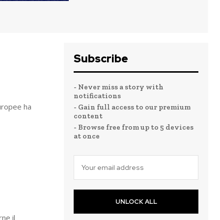
Subscribe
- Never miss a story with
notifications
europee ha
- Gain full access to our premium
content
- Browse free from up to 5 devices
at once
UNLOCK ALL
ne il