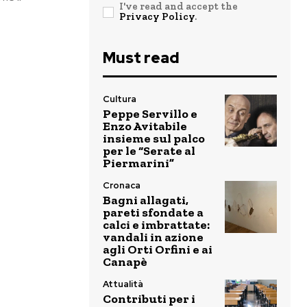
I've read and accept the
Privacy Policy
.
Must read
Cultura
Peppe Servillo e
Enzo Avitabile
insieme sul palco
per le “Serate al
Piermarini”
Cronaca
Bagni allagati,
pareti sfondate a
calci e imbrattate:
vandali in azione
agli Orti Orfini e ai
Canapè
Attualità
Contributi per i