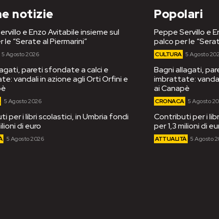
e notizie
Popolari
rvillo e Enzo Avitabile insieme sul
Peppe Servillo e E
r le “Serate al Piermarini”
palco per le “Serat
5 Agosto 2026
CULTURA
5 Agosto 20
lagati, pareti sfondate a calci e
Bagni allagati, par
e: vandali in azione agli Orti Orfini e
imbrattate: vandali
pè
ai Canapè
A
5 Agosto 2026
CRONACA
5 Agosto 2
i per i libri scolastici, in Umbria fondi
Contributi per i lib
ilioni di euro
per 1,3 milioni di eu
À
5 Agosto 2026
ATTUALITÀ
5 Agosto 