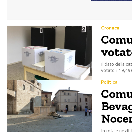
Cronaca
Comun
votato
Il dato della c
votato il 19,49
Politica
Comun
Bevag
Nocer
In totale negli