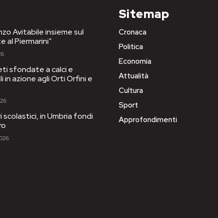
Sitemap
nzo Avitabile insieme sul
Cronaca
e al Piermarini”
Politica
26
Economia
eti sfondate a calci e
Attualità
 in azione agli Orti Orfini e
Cultura
026
Sport
ri scolastici, in Umbria fondi
Approfondimenti
ro
2026