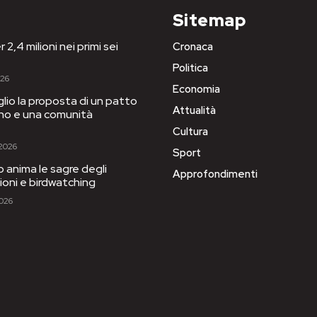
Sitemap
 2,4 milioni nei primi sei
Cronaca
Politica
026
Economia
iglio la proposta di un patto
Attualità
igno e una comunità
Cultura
 2026
Sport
to anima le sagre degli
Approfondimenti
sioni e birdwatching
2026