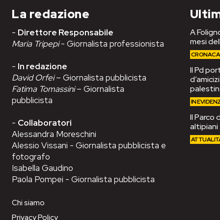
La redazione
Ultim
-
Direttore Responsabile
A Foligno
mesi del
Maria Tripepi
- Giornalista professionista
CRONAC
-
In redazione
Il Pd po
David Orfei
– Giornalista pubblicista
d’amiciz
Fatima Tomassini
– Giornalista
palesti
pubblicista
IN EVIDEN
Il Parco 
-
Collaboratori
altipian
Alessandra Moreschini
ATTUALIT
Alessio Vissani - Giornalista pubblicista e
fotografo
Isabella Gaudino
Paola Pompei - Giornalista pubblicista
Chi siamo
Privacy Policy