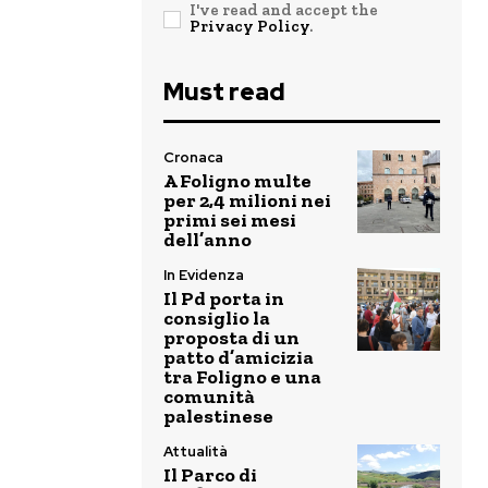
I've read and accept the
Privacy Policy
.
Must read
Cronaca
A Foligno multe
per 2,4 milioni nei
primi sei mesi
dell’anno
In Evidenza
Il Pd porta in
consiglio la
proposta di un
patto d’amicizia
tra Foligno e una
comunità
palestinese
Attualità
Il Parco di