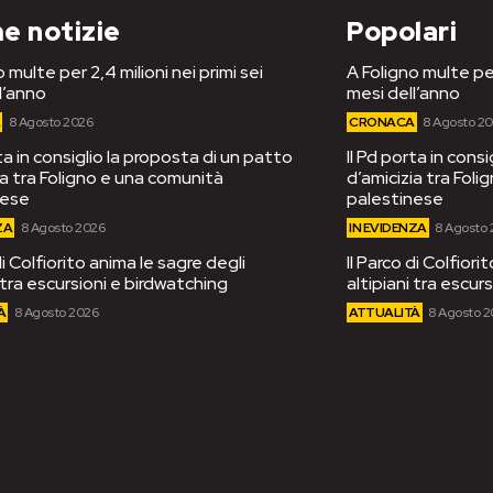
e notizie
Popolari
 multe per 2,4 milioni nei primi sei
A Foligno multe per
l’anno
mesi dell’anno
A
8 Agosto 2026
CRONACA
8 Agosto 2
rta in consiglio la proposta di un patto
Il Pd porta in cons
ia tra Foligno e una comunità
d’amicizia tra Fol
nese
palestinese
ZA
8 Agosto 2026
IN EVIDENZA
8 Agosto
di Colfiorito anima le sagre degli
Il Parco di Colfiori
i tra escursioni e birdwatching
altipiani tra escur
À
8 Agosto 2026
ATTUALITÀ
8 Agosto 