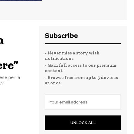
Subscribe
a
- Never miss a story with
notifications
ere”
- Gain full access to our premium
content
nese per la
- Browse free from up to 5 devices
at once
tà”
UNLOCK ALL