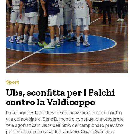
Sport
Ubs, sconfitta per i Falchi
contro la Valdiceppo
In un buon test amichevole i biancazzurri perdono contro
una compagine di Serie B, mentre continuano a tessere la
tela agonistica in vista dell'inizio del campionato previsto
per il 4 ottobre in casa del Lanciano. Coach Sansone: