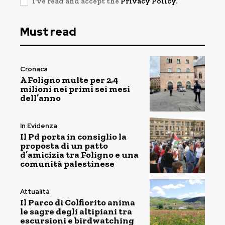
I've read and accept the
Privacy Policy
.
Must read
Cronaca
A Foligno multe per 2,4
milioni nei primi sei mesi
dell’anno
In Evidenza
Il Pd porta in consiglio la
proposta di un patto
d’amicizia tra Foligno e una
comunità palestinese
Attualità
Il Parco di Colfiorito anima
le sagre degli altipiani tra
escursioni e birdwatching