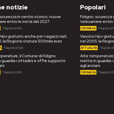
e notizie
Popolari
 sicurezza in centro storico: nuove
Foligno, sicurezza 
ere entro le metà del 2027
telecamere entro 
A
7 Agosto 2026
CRONACA
7 Agosto 2
Hpv gratuito anche per i ragazzi nati
Vaccino Hpv gratui
: la Regione stanzia 500mila euro
nel 2005: la Regi
À
7 Agosto 2026
ATTUALITÀ
7 Agosto 
perature, il Comune di Foligno
Alte temperature, 
 guardia i cittadini e offre supporto
mette in guardia i
ani
agli anziani
A
7 Agosto 2026
CRONACA
7 Agosto 2