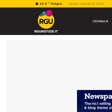
C
30.8
Foligno
sabato, Agosto 8, 2026
CRONACA