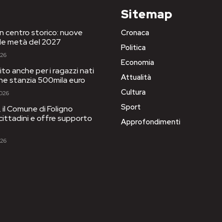
Sitemap
in centro storico: nuove
Cronaca
le metà del 2027
Politica
026
Economia
to anche per i ragazzi nati
Attualità
one stanzia 500mila euro
Cultura
2026
Sport
il Comune di Foligno
 cittadini e offre supporto
Approfondimenti
026