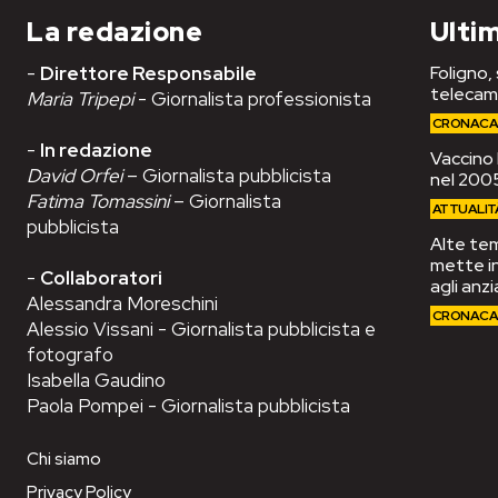
La redazione
Ultim
-
Direttore Responsabile
Foligno,
telecam
Maria Tripepi
- Giornalista professionista
CRONAC
-
In redazione
Vaccino 
David Orfei
– Giornalista pubblicista
nel 2005
Fatima Tomassini
– Giornalista
ATTUALIT
pubblicista
Alte tem
mette in
-
Collaboratori
agli anzi
Alessandra Moreschini
CRONAC
Alessio Vissani - Giornalista pubblicista e
fotografo
Isabella Gaudino
Paola Pompei - Giornalista pubblicista
Chi siamo
Privacy Policy