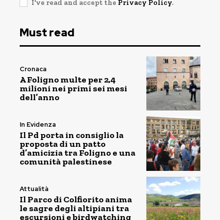
I've read and accept the
Privacy Policy
.
Must read
Cronaca
A Foligno multe per 2,4
milioni nei primi sei mesi
dell’anno
In Evidenza
Il Pd porta in consiglio la
proposta di un patto
d’amicizia tra Foligno e una
comunità palestinese
Attualità
Il Parco di Colfiorito anima
le sagre degli altipiani tra
escursioni e birdwatching