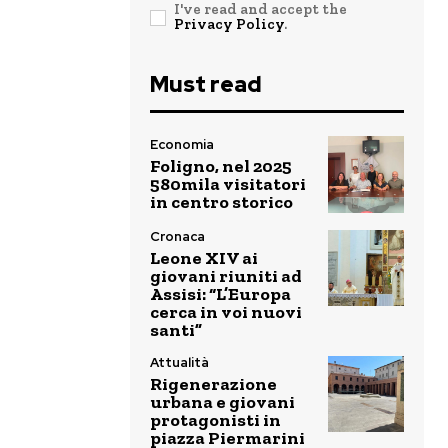
I've read and accept the
Privacy Policy
.
Must read
Economia
Foligno, nel 2025
580mila visitatori
in centro storico
Cronaca
Leone XIV ai
giovani riuniti ad
Assisi: “L’Europa
cerca in voi nuovi
santi”
Attualità
Rigenerazione
urbana e giovani
protagonisti in
piazza Piermarini