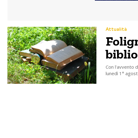
Attualità
Folig
bibli
Con l'avvento d
lunedì 1° agos