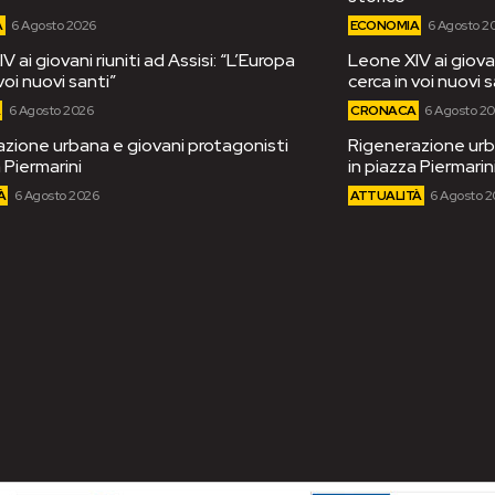
A
6 Agosto 2026
ECONOMIA
6 Agosto 2
 ai giovani riuniti ad Assisi: “L’Europa
Leone XIV ai giovan
voi nuovi santi”
cerca in voi nuovi s
A
6 Agosto 2026
CRONACA
6 Agosto 2
zione urbana e giovani protagonisti
Rigenerazione urb
 Piermarini
in piazza Piermarin
À
6 Agosto 2026
ATTUALITÀ
6 Agosto 