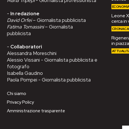
Maria Tripepi
- Giornalista professionista
ECONOMI
-
In redazione
Leone XIV
David Orfei
– Giornalista pubblicista
cerca in 
Fatima Tomassini
– Giornalista
CRONAC
pubblicista
Rigenera
in piazza
-
Collaboratori
ATTUALIT
Alessandra Moreschini
Alessio Vissani - Giornalista pubblicista e
fotografo
Isabella Gaudino
Paola Pompei - Giornalista pubblicista
Chi siamo
Privacy Policy
Amministrazione trasparente