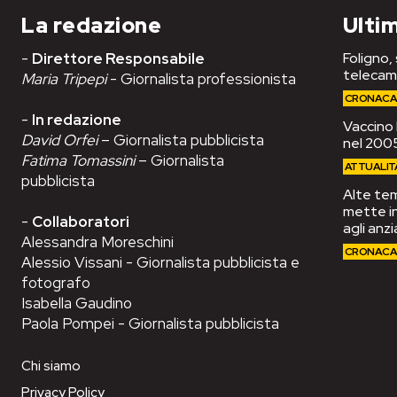
La redazione
Ultim
-
Direttore Responsabile
Foligno,
telecam
Maria Tripepi
- Giornalista professionista
CRONAC
-
In redazione
Vaccino 
David Orfei
– Giornalista pubblicista
nel 2005
Fatima Tomassini
– Giornalista
ATTUALIT
pubblicista
Alte tem
mette in
-
Collaboratori
agli anzi
Alessandra Moreschini
CRONAC
Alessio Vissani - Giornalista pubblicista e
fotografo
Isabella Gaudino
Paola Pompei - Giornalista pubblicista
Chi siamo
Privacy Policy