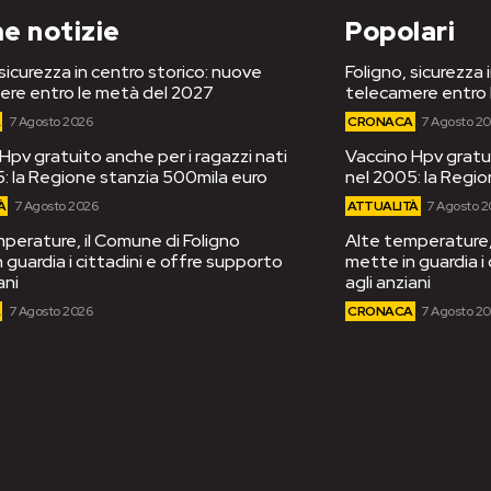
e notizie
Popolari
 sicurezza in centro storico: nuove
Foligno, sicurezza 
ere entro le metà del 2027
telecamere entro 
A
7 Agosto 2026
CRONACA
7 Agosto 2
Hpv gratuito anche per i ragazzi nati
Vaccino Hpv gratui
: la Regione stanzia 500mila euro
nel 2005: la Regi
À
7 Agosto 2026
ATTUALITÀ
7 Agosto 
perature, il Comune di Foligno
Alte temperature, 
 guardia i cittadini e offre supporto
mette in guardia i
ani
agli anziani
A
7 Agosto 2026
CRONACA
7 Agosto 2