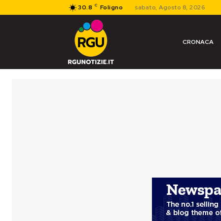
C
30.8
Foligno
sabato, Agosto 8, 2026
CRONACA