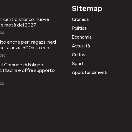
Sitemap
in centro storico: nuove
Cronaca
le metà del 2027
Politica
026
Economia
to anche per i ragazzi nati
Attualità
one stanzia 500mila euro
Cultura
2026
Sport
il Comune di Foligno
 cittadini e offre supporto
Approfondimenti
026