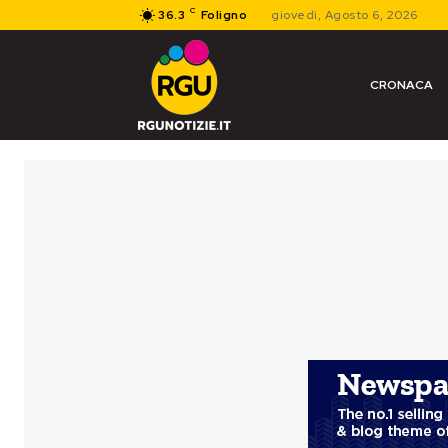
C
36.3
Foligno
giovedì, Agosto 6, 2026
CRONACA