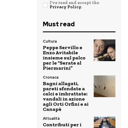
I've read and accept the
Privacy Policy
.
Must read
Cultura
Peppe Servillo e
Enzo Avitabile
insieme sul palco
per le “Serate al
Piermarini”
Cronaca
Bagni allagati,
pareti sfondate a
calci e imbrattate:
vandali in azione
agli Orti Orfini e ai
Canapè
Attualità
Contributi per i