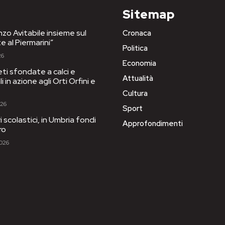
Sitemap
nzo Avitabile insieme sul
Cronaca
e al Piermarini”
Politica
26
Economia
eti sfondate a calci e
Attualità
 in azione agli Orti Orfini e
Cultura
026
Sport
ri scolastici, in Umbria fondi
Approfondimenti
ro
2026