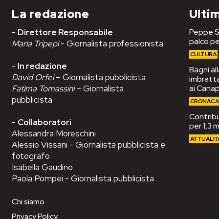
La redazione
Ultim
-
Direttore Responsabile
Peppe Se
palco pe
Maria Tripepi
- Giornalista professionista
CULTURA
-
In redazione
Bagni al
David Orfei
– Giornalista pubblicista
imbrattat
Fatima Tomassini
– Giornalista
ai Cana
pubblicista
CRONAC
Contribut
-
Collaboratori
per 1,3 m
Alessandra Moreschini
ATTUALIT
Alessio Vissani - Giornalista pubblicista e
fotografo
Isabella Gaudino
Paola Pompei - Giornalista pubblicista
Chi siamo
Privacy Policy