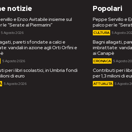
e notizie
Popolari
rvillo e Enzo Avitabile insieme sul
Peppe Servillo e E
r le “Serate al Piermarini”
palco per le “Serat
5 Agosto 2026
CULTURA
5 Agosto 20
lagati, pareti sfondate a calci e
Bagni allagati, par
e: vandali in azione agli Orti Orfini e
imbrattate: vandali
pè
ai Canapè
A
5 Agosto 2026
CRONACA
5 Agosto 2
i per i libri scolastici, in Umbria fondi
Contributi per i lib
ilioni di euro
per 1,3 milioni di eu
À
5 Agosto 2026
ATTUALITÀ
5 Agosto 