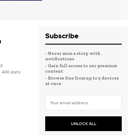
Subscribe
o
- Never miss a story with
notifications
il
- Gain full access to our premium
content
a 400 euro
- Browse free from up to 5 devices
at once
UNLOCK ALL