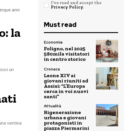
I've read and accept the
Privacy Policy
.
cinque anni
Must read
o: la
r
Economia
Foligno, nel 2025
580mila visitatori
in centro storico
soci un
Cronaca
Leone XIV ai
giovani riuniti ad
Assisi: “L’Europa
cerca in voi nuovi
nati
santi”
Attualità
Rigenerazione
urbana e giovani
protagonisti in
una ventina
piazza Piermarini