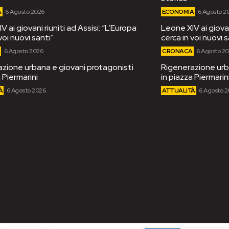
A
6 Agosto 2026
ECONOMIA
6 Agosto 2
 ai giovani riuniti ad Assisi: “L’Europa
Leone XIV ai giovan
voi nuovi santi”
cerca in voi nuovi s
A
6 Agosto 2026
CRONACA
6 Agosto 2
zione urbana e giovani protagonisti
Rigenerazione urb
 Piermarini
in piazza Piermarin
À
6 Agosto 2026
ATTUALITÀ
6 Agosto 