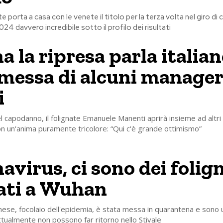
te porta a casa con le venete il titolo per la terza volta nel giro di 
24 davvero incredibile sotto il profilo dei risultati
a la ripresa parla italian
essa di alcuni manage
i
l capodanno, il folignate Emanuele Manenti aprirà insieme ad altri 
on un'anima puramente tricolore: “Qui c'è grande ottimismo”
avirus, ci sono dei folig
ati a Wuhan
nese, focolaio dell'epidemia, è stata messa in quarantena e sono 
 attualmente non possono far ritorno nello Stivale