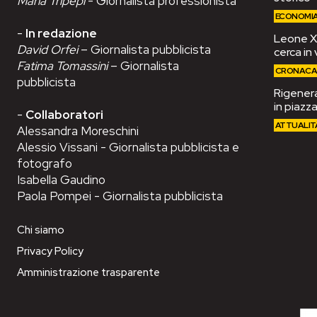
Maria Tripepi
- Giornalista professionista
ECONOMI
-
In redazione
Leone XIV
David Orfei
– Giornalista pubblicista
cerca in 
Fatima Tomassini
– Giornalista
CRONAC
pubblicista
Rigenera
in piazza
-
Collaboratori
ATTUALIT
Alessandra Moreschini
Alessio Vissani - Giornalista pubblicista e
fotografo
Isabella Gaudino
Paola Pompei - Giornalista pubblicista
Chi siamo
Privacy Policy
Amministrazione trasparente