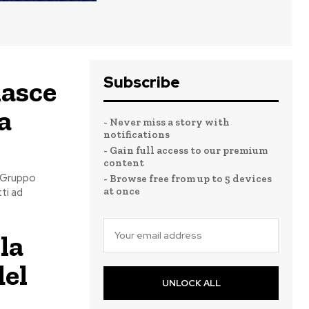
Subscribe
nasce
a
- Never miss a story with
notifications
- Gain full access to our premium
content
l Gruppo
- Browse free from up to 5 devices
at once
ti ad
la
del
UNLOCK ALL