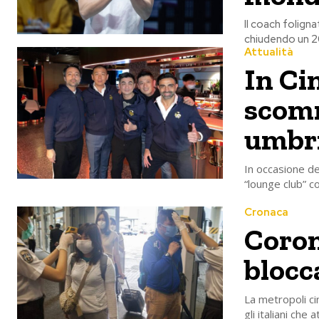
Il coach foligna
chiudendo un 20
Attualità
In Cin
scomm
umbr
In occasione de
“lounge club” c
Cronaca
Coron
blocc
La metropoli ci
gli italiani che