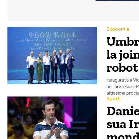
Economia
Umbra
la jo
robot
Inaugurata a Wu
nell'area Asia-
altissima prec
Sport
Danie
sua I
mond