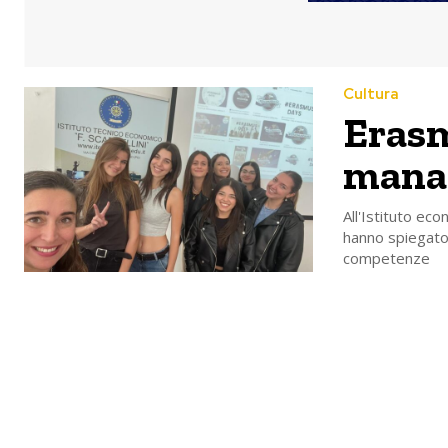
Cultura
Erasm
manag
All'Istituto ec
hanno spiegato a
competenze