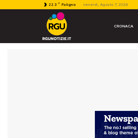
C
22.3
Foligno
venerdì, Agosto 7, 2026
CRONACA