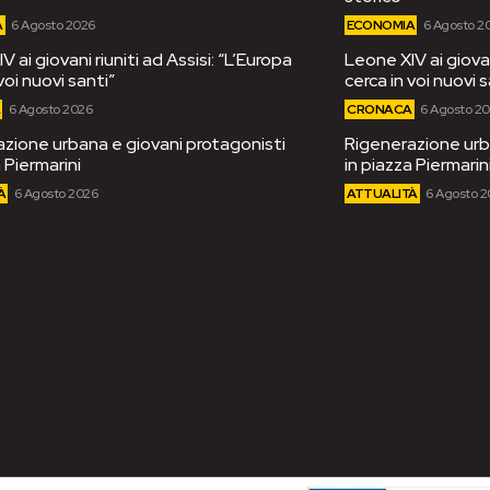
A
6 Agosto 2026
ECONOMIA
6 Agosto 2
 ai giovani riuniti ad Assisi: “L’Europa
Leone XIV ai giovan
voi nuovi santi”
cerca in voi nuovi s
A
6 Agosto 2026
CRONACA
6 Agosto 2
zione urbana e giovani protagonisti
Rigenerazione urb
 Piermarini
in piazza Piermarin
À
6 Agosto 2026
ATTUALITÀ
6 Agosto 