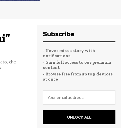
Subscribe
i”
- Never miss a story with
notifications
rato, che
- Gain full access to our premium
o
content
- Browse free from up to 5 devices
at once
UNLOCK ALL