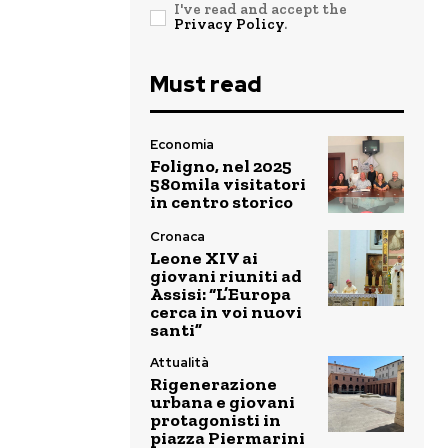
I've read and accept the
Privacy Policy
.
Must read
Economia
Foligno, nel 2025
580mila visitatori
in centro storico
Cronaca
Leone XIV ai
giovani riuniti ad
Assisi: “L’Europa
cerca in voi nuovi
santi”
Attualità
Rigenerazione
urbana e giovani
protagonisti in
piazza Piermarini