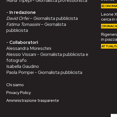
Maria Tripepi
- Giornalista professionista
ECONOMI
-
In redazione
Leone XIV
David Orfei
– Giornalista pubblicista
cerca in 
Fatima Tomassini
– Giornalista
CRONAC
pubblicista
Rigenera
in piazza
-
Collaboratori
ATTUALIT
Alessandra Moreschini
Alessio Vissani - Giornalista pubblicista e
fotografo
Isabella Gaudino
Paola Pompei - Giornalista pubblicista
Chi siamo
Privacy Policy
Amministrazione trasparente