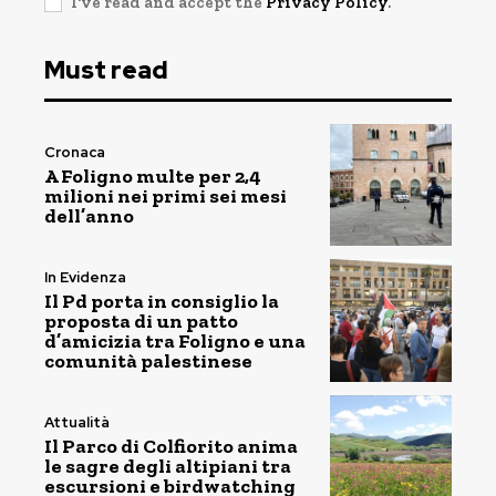
I've read and accept the
Privacy Policy
.
Must read
Cronaca
A Foligno multe per 2,4
milioni nei primi sei mesi
dell’anno
In Evidenza
Il Pd porta in consiglio la
proposta di un patto
d’amicizia tra Foligno e una
comunità palestinese
Attualità
Il Parco di Colfiorito anima
le sagre degli altipiani tra
escursioni e birdwatching