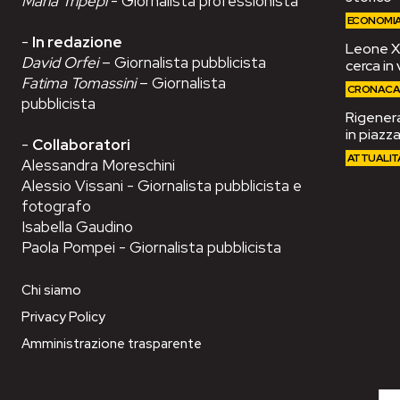
Maria Tripepi
- Giornalista professionista
ECONOMI
-
In redazione
Leone XIV
David Orfei
– Giornalista pubblicista
cerca in 
Fatima Tomassini
– Giornalista
CRONAC
pubblicista
Rigenera
in piazza
-
Collaboratori
ATTUALIT
Alessandra Moreschini
Alessio Vissani - Giornalista pubblicista e
fotografo
Isabella Gaudino
Paola Pompei - Giornalista pubblicista
Chi siamo
Privacy Policy
Amministrazione trasparente