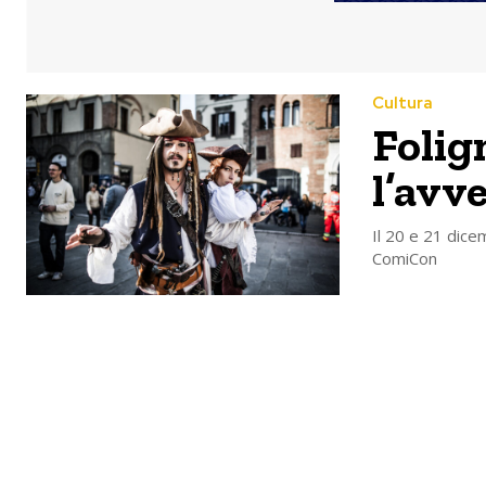
Cultura
Foli
l’avv
Il 20 e 21 dice
ComiCon