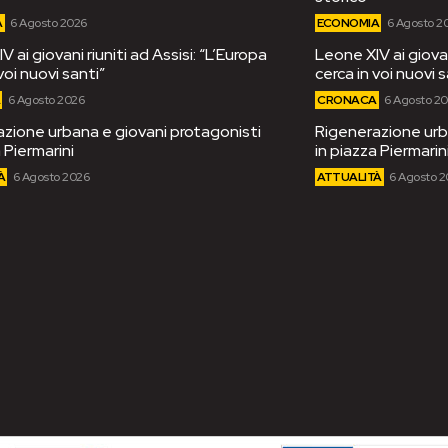
A
6 Agosto 2026
ECONOMIA
6 Agosto 2
 ai giovani riuniti ad Assisi: “L’Europa
Leone XIV ai giovan
voi nuovi santi”
cerca in voi nuovi s
A
6 Agosto 2026
CRONACA
6 Agosto 2
zione urbana e giovani protagonisti
Rigenerazione urb
 Piermarini
in piazza Piermarin
À
6 Agosto 2026
ATTUALITÀ
6 Agosto 