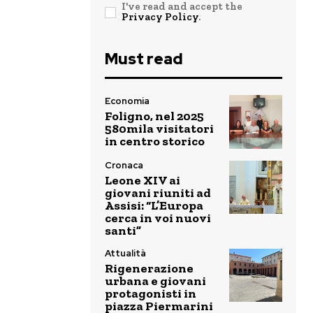
I've read and accept the
Privacy Policy
.
Must read
Economia
Foligno, nel 2025
580mila visitatori
in centro storico
Cronaca
Leone XIV ai
giovani riuniti ad
Assisi: “L’Europa
cerca in voi nuovi
santi”
Attualità
Rigenerazione
urbana e giovani
protagonisti in
piazza Piermarini