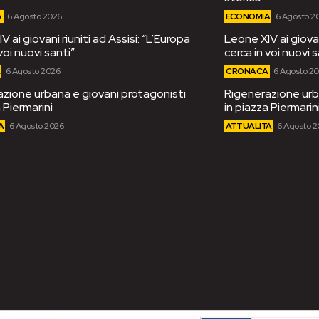
A
6 Agosto 2026
ECONOMIA
6 Agosto 2
 ai giovani riuniti ad Assisi: “L’Europa
Leone XIV ai giovan
voi nuovi santi”
cerca in voi nuovi s
A
6 Agosto 2026
CRONACA
6 Agosto 2
zione urbana e giovani protagonisti
Rigenerazione urb
 Piermarini
in piazza Piermarin
À
6 Agosto 2026
ATTUALITÀ
6 Agosto 