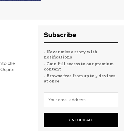
Subscribe
- Never miss a story with
notifications
ento che
- Gain full access to our premium
content
. Ospite
- Browse free from up to 5 devices
at once
UNLOCK ALL