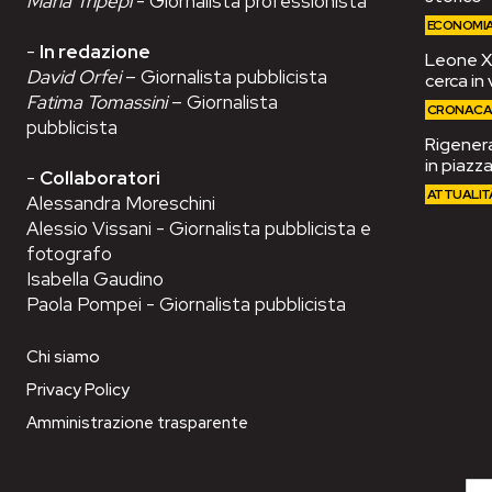
Maria Tripepi
- Giornalista professionista
ECONOMI
-
In redazione
Leone XIV
David Orfei
– Giornalista pubblicista
cerca in 
Fatima Tomassini
– Giornalista
CRONAC
pubblicista
Rigenera
in piazza
-
Collaboratori
ATTUALIT
Alessandra Moreschini
Alessio Vissani - Giornalista pubblicista e
fotografo
Isabella Gaudino
Paola Pompei - Giornalista pubblicista
Chi siamo
Privacy Policy
Amministrazione trasparente