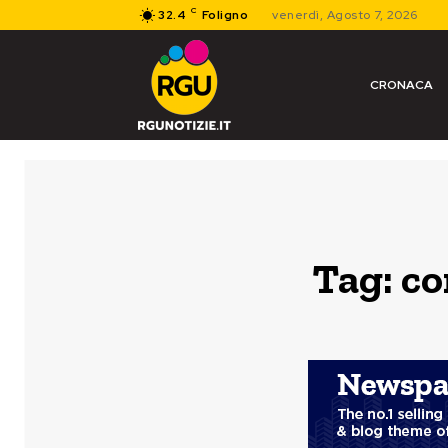
C
32.4
Foligno
venerdì, Agosto 7, 2026
CRONACA
Tag:
co