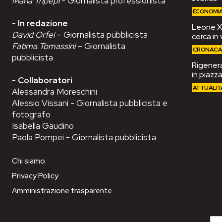
Maria Tripepi
- Giornalista professionista
ECONOMI
-
In redazione
Leone XIV
David Orfei
– Giornalista pubblicista
cerca in 
Fatima Tomassini
– Giornalista
CRONAC
pubblicista
Rigenera
in piazza
-
Collaboratori
ATTUALIT
Alessandra Moreschini
Alessio Vissani - Giornalista pubblicista e
fotografo
Isabella Gaudino
Paola Pompei - Giornalista pubblicista
Chi siamo
Privacy Policy
Amministrazione trasparente