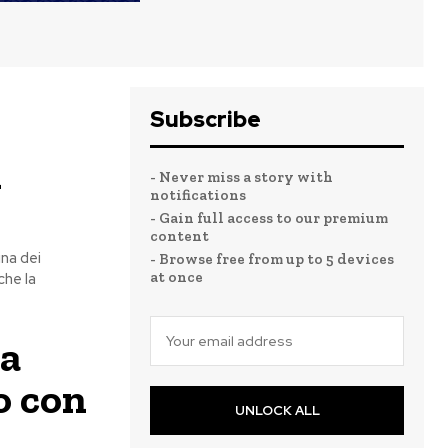
Subscribe
i
- Never miss a story with
notifications
- Gain full access to our premium
content
ina dei
- Browse free from up to 5 devices
at once
che la
la
o con
UNLOCK ALL