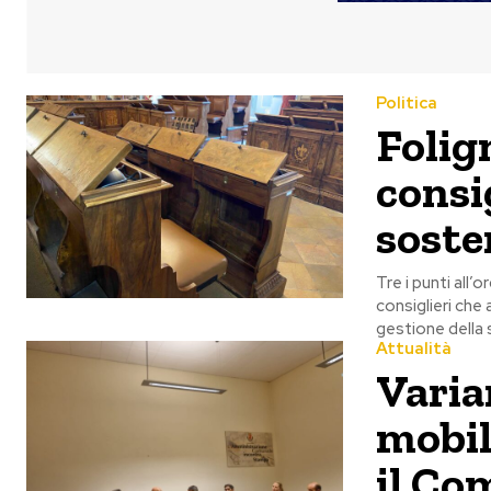
Politica
Folign
consi
soste
Tre i punti all’
consiglieri che 
gestione della 
Attualità
Varia
mobil
il Co