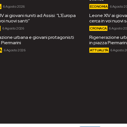
A
6 Agosto 2026
ECONOMIA
6 Agosto 2
 ai giovani riuniti ad Assisi: “L’Europa
Leone XIV ai giovan
voi nuovi santi”
cerca in voi nuovi s
A
6 Agosto 2026
CRONACA
6 Agosto 2
zione urbana e giovani protagonisti
Rigenerazione urb
 Piermarini
in piazza Piermarin
À
6 Agosto 2026
ATTUALITÀ
6 Agosto 