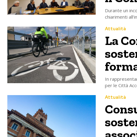
Durante un inco
chiarimenti all’
Attualità
La Co
soste
forma
In rappresentanz
per le Città Acc
Attualità
Consu
sosten
assoc