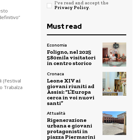
I've read and accept the
Privacy Policy
.
esto
efinitivo”
Must read
Economia
Foligno, nel 2025
580mila visitatori
in centro storico
Cronaca
Leone XIV ai
i (Festival
giovani riuniti ad
tto Trabalza
Assisi: “L’Europa
cerca in voi nuovi
santi”
Attualità
Rigenerazione
urbana e giovani
protagonisti in
piazza Piermarini