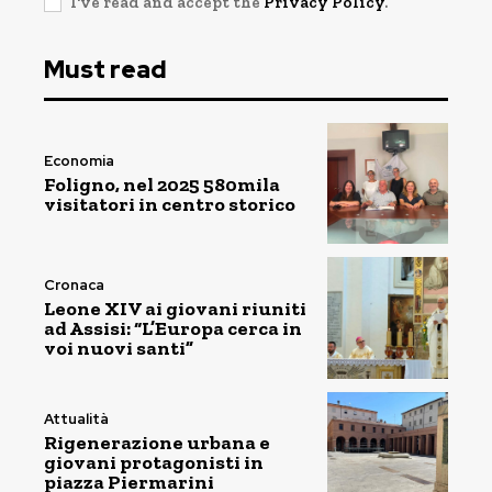
I've read and accept the
Privacy Policy
.
Must read
Economia
Foligno, nel 2025 580mila
visitatori in centro storico
Cronaca
Leone XIV ai giovani riuniti
ad Assisi: “L’Europa cerca in
voi nuovi santi”
Attualità
Rigenerazione urbana e
giovani protagonisti in
piazza Piermarini