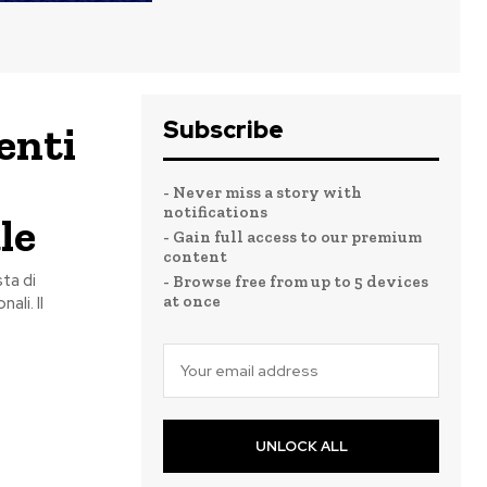
Subscribe
enti
- Never miss a story with
notifications
le
- Gain full access to our premium
content
ta di
- Browse free from up to 5 devices
at once
ali. Il
UNLOCK ALL