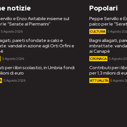
e notizie
Popolari
rvillo e Enzo Avitabile insieme sul
Peppe Servillo e E
r le “Serate al Piermarini”
palco per le “Serat
5 Agosto 2026
CULTURA
5 Agosto 20
lagati, pareti sfondate a calci e
Bagni allagati, par
e: vandali in azione agli Orti Orfini e
imbrattate: vandali
pè
ai Canapè
A
5 Agosto 2026
CRONACA
5 Agosto 2
i per i libri scolastici, in Umbria fondi
Contributi per i lib
ilioni di euro
per 1,3 milioni di eu
À
5 Agosto 2026
ATTUALITÀ
5 Agosto 