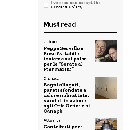
I've read and accept the
Privacy Policy
.
Must read
Cultura
Peppe Servillo e
Enzo Avitabile
insieme sul palco
per le “Serate al
Piermarini”
Cronaca
Bagni allagati,
pareti sfondate a
calci e imbrattate:
vandali in azione
agli Orti Orfini e ai
Canapè
Attualità
Contributi per i