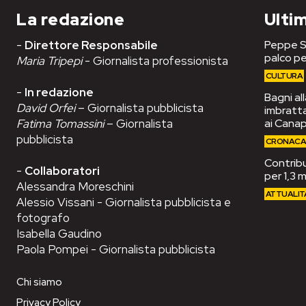
La redazione
Ultim
-
Direttore Responsabile
Peppe Se
palco pe
Maria Tripepi
- Giornalista professionista
CULTURA
-
In redazione
Bagni al
David Orfei
– Giornalista pubblicista
imbrattat
Fatima Tomassini
– Giornalista
ai Cana
pubblicista
CRONAC
Contribut
-
Collaboratori
per 1,3 m
Alessandra Moreschini
ATTUALIT
Alessio Vissani - Giornalista pubblicista e
fotografo
Isabella Gaudino
Paola Pompei - Giornalista pubblicista
Chi siamo
Privacy Policy