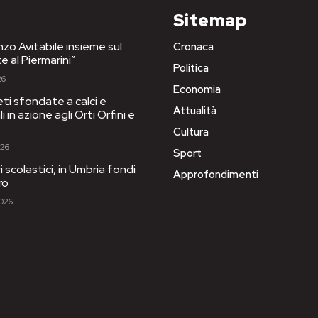
Sitemap
nzo Avitabile insieme sul
Cronaca
e al Piermarini”
Politica
26
Economia
eti sfondate a calci e
Attualità
 in azione agli Orti Orfini e
Cultura
026
Sport
ri scolastici, in Umbria fondi
Approfondimenti
ro
2026