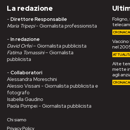
La redazione
Ultim
-
Direttore Responsabile
Foligno,
telecam
Maria Tripepi
- Giornalista professionista
CRONAC
-
In redazione
Vaccino 
David Orfei
– Giornalista pubblicista
nel 2005
Fatima Tomassini
– Giornalista
ATTUALIT
pubblicista
Alte tem
mette in
-
Collaboratori
agli anzi
Alessandra Moreschini
CRONAC
Alessio Vissani - Giornalista pubblicista e
fotografo
Isabella Gaudino
Paola Pompei - Giornalista pubblicista
Chi siamo
Privacy Policy