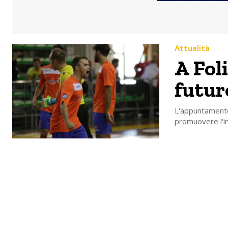
Attualità
A Foli
futur
L'appuntamento 
promuovere l'ini