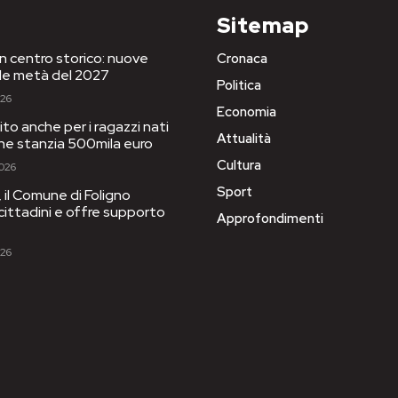
Sitemap
in centro storico: nuove
Cronaca
le metà del 2027
Politica
026
Economia
to anche per i ragazzi nati
Attualità
one stanzia 500mila euro
Cultura
2026
Sport
il Comune di Foligno
 cittadini e offre supporto
Approfondimenti
026