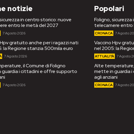
e notizie
Popolari
 sicurezza in centro storico: nuove
Foligno, sicurezza 
ere entro le metà del 2027
telecamere entro 
A
7 Agosto 2026
CRONACA
7 Agosto 2
Hpv gratuito anche per i ragazzi nati
Vaccino Hpv gratui
: la Regione stanzia 500mila euro
nel 2005: la Regi
À
7 Agosto 2026
ATTUALITÀ
7 Agosto 
perature, il Comune di Foligno
Alte temperature, 
 guardia i cittadini e offre supporto
mette in guardia i
ani
agli anziani
A
7 Agosto 2026
CRONACA
7 Agosto 2