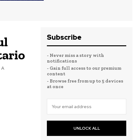
Subscribe
ul
tario
- Never miss a story with
notifications
 A
- Gain full access to our premium
content
- Browse free from up to 5 devices
at once
UNLOCK ALL