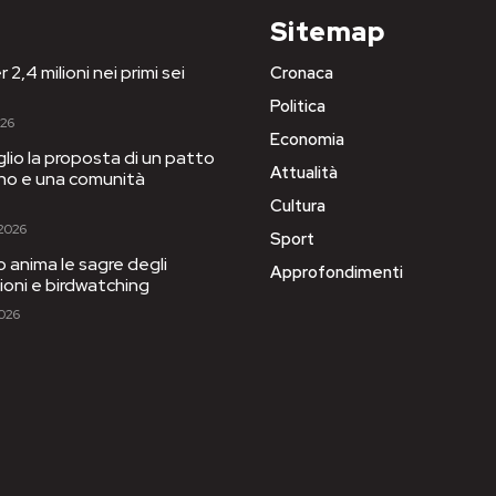
Sitemap
 2,4 milioni nei primi sei
Cronaca
Politica
026
Economia
iglio la proposta di un patto
Attualità
igno e una comunità
Cultura
 2026
Sport
to anima le sagre degli
Approfondimenti
sioni e birdwatching
2026