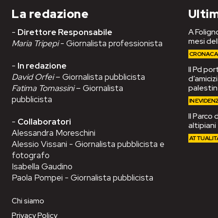
La redazione
Ultim
-
Direttore Responsabile
A Foligno
mesi del
Maria Tripepi
- Giornalista professionista
CRONAC
-
In redazione
Il Pd po
David Orfei
– Giornalista pubblicista
d’amiciz
Fatima Tomassini
– Giornalista
palesti
pubblicista
IN EVIDEN
Il Parco 
-
Collaboratori
altipian
Alessandra Moreschini
ATTUALIT
Alessio Vissani - Giornalista pubblicista e
fotografo
Isabella Gaudino
Paola Pompei - Giornalista pubblicista
Chi siamo
Privacy Policy