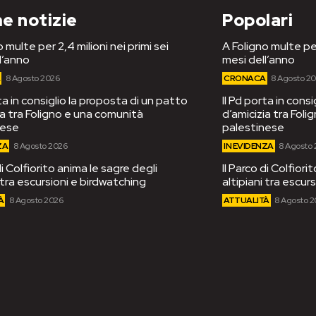
e notizie
Popolari
 multe per 2,4 milioni nei primi sei
A Foligno multe per
l’anno
mesi dell’anno
A
8 Agosto 2026
CRONACA
8 Agosto 2
rta in consiglio la proposta di un patto
Il Pd porta in cons
ia tra Foligno e una comunità
d’amicizia tra Fol
nese
palestinese
ZA
8 Agosto 2026
IN EVIDENZA
8 Agosto
di Colfiorito anima le sagre degli
Il Parco di Colfiori
i tra escursioni e birdwatching
altipiani tra escur
À
8 Agosto 2026
ATTUALITÀ
8 Agosto 