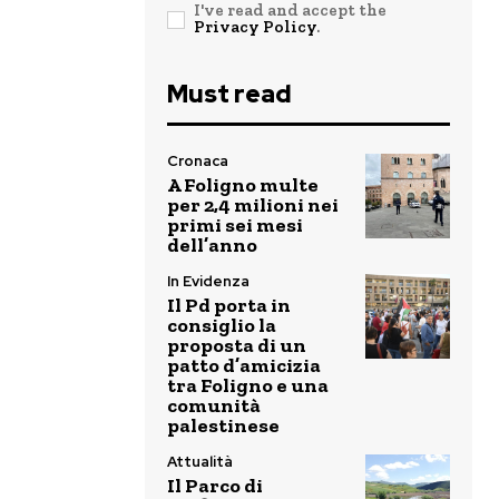
I've read and accept the
Privacy Policy
.
Must read
Cronaca
A Foligno multe
per 2,4 milioni nei
primi sei mesi
dell’anno
In Evidenza
Il Pd porta in
consiglio la
proposta di un
patto d’amicizia
tra Foligno e una
comunità
palestinese
Attualità
Il Parco di