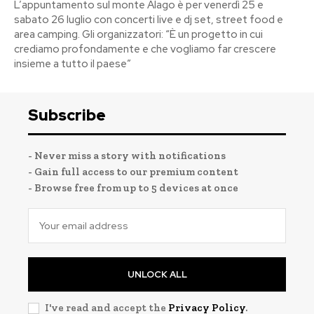
L’appuntamento sul monte Alago è per venerdì 25 e
sabato 26 luglio con concerti live e dj set, street food e
area camping. Gli organizzatori: “È un progetto in cui
crediamo profondamente e che vogliamo far crescere
insieme a tutto il paese”
Subscribe
- Never miss a story with notifications
- Gain full access to our premium content
- Browse free from up to 5 devices at once
UNLOCK ALL
I've read and accept the
Privacy Policy
.