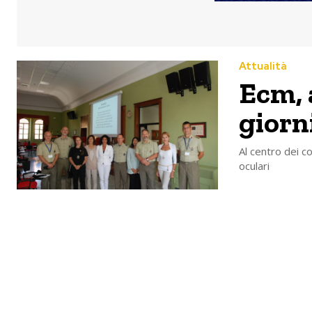
Attualità
Ecm, 
giorni
Al centro dei c
oculari