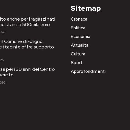
Sitemap
to anche per i ragazzi nati
Cronaca
one stanzia 500mila euro
Politica
2026
Economia
il Comune di Foligno
Attualità
 cittadini e offre supporto
Cultura
026
Sport
a per i 30 anni del Centro
Approfondimenti
sercito
2026