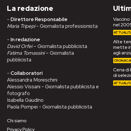
La redazione
Ultim
-
Direttore Responsabile
Vaccino 
nel 2005
Maria Tripepi
- Giornalista professionista
ATTUALIT
-
In redazione
Alte tem
David Orfei
– Giornalista pubblicista
mette in
Fatima Tomassini
– Giornalista
agli anzi
pubblicista
CRONAC
Cena di 
-
Collaboratori
di selez
Alessandra Moreschini
ATTUALIT
Alessio Vissani - Giornalista pubblicista e
fotografo
Isabella Gaudino
Paola Pompei - Giornalista pubblicista
Chi siamo
Privacy Policy