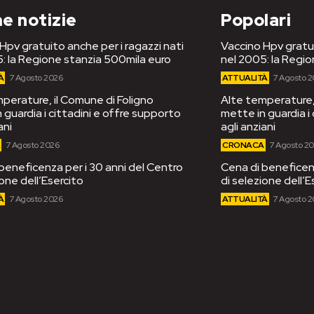
e notizie
Popolari
Hpv gratuito anche per i ragazzi nati
Vaccino Hpv gratui
: la Regione stanzia 500mila euro
nel 2005: la Regi
À
7 Agosto 2026
ATTUALITÀ
7 Agosto 
perature, il Comune di Foligno
Alte temperature, 
 guardia i cittadini e offre supporto
mette in guardia i
ani
agli anziani
A
7 Agosto 2026
CRONACA
7 Agosto 2
beneficenza per i 30 anni del Centro
Cena di beneficenz
ione dell’Esercito
di selezione dell’E
À
7 Agosto 2026
ATTUALITÀ
7 Agosto 