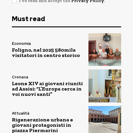
I've read and accept the
Privacy Policy
.
Must read
Economia
Foligno, nel 2025 580mila
visitatori in centro storico
Cronaca
Leone XIV ai giovani riuniti
ad Assisi: “L’Europa cerca in
voi nuovi santi”
Attualità
Rigenerazione urbana e
giovani protagonisti in
piazza Piermarini