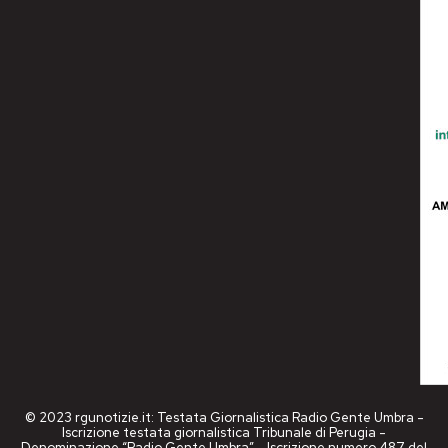
© 2023 rgunotizie.it: Testata Giornalistica Radio Gente Umbra -
Iscrizione testata giornalistica Tribunale di Perugia -
Denominazione “Radio Gente Umbra” - Iscrizione numero 487 del