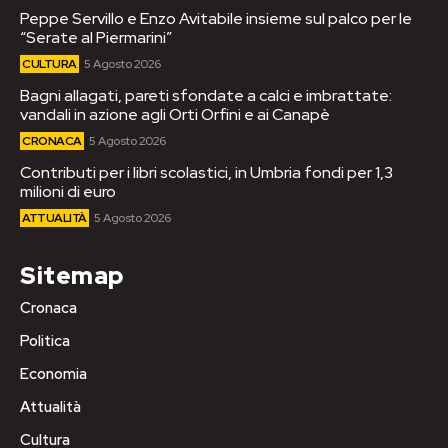
Peppe Servillo e Enzo Avitabile insieme sul palco per le
“Serate al Piermarini”
CULTURA
5 Agosto 2026
Bagni allagati, pareti sfondate a calci e imbrattate:
vandali in azione agli Orti Orfini e ai Canapè
CRONACA
5 Agosto 2026
Contributi per i libri scolastici, in Umbria fondi per 1,3
milioni di euro
ATTUALITÀ
5 Agosto 2026
Sitemap
Cronaca
Politica
Economia
Attualità
Cultura