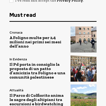
I've read and accept the
Privacy Policy
.
Must read
Cronaca
A Foligno multe per 2,4
milioni nei primi sei mesi
dell’anno
In Evidenza
Il Pd porta in consiglio la
proposta di un patto
d’amicizia tra Foligno e una
comunità palestinese
Attualità
Il Parco di Colfiorito anima
le sagre degli altipiani tra
escursioni e birdwatching