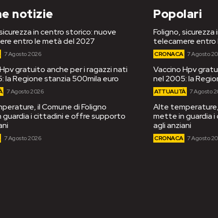
e notizie
Popolari
 sicurezza in centro storico: nuove
Foligno, sicurezza 
ere entro le metà del 2027
telecamere entro 
A
7 Agosto 2026
CRONACA
7 Agosto 2
Hpv gratuito anche per i ragazzi nati
Vaccino Hpv gratui
: la Regione stanzia 500mila euro
nel 2005: la Regi
À
7 Agosto 2026
ATTUALITÀ
7 Agosto 
perature, il Comune di Foligno
Alte temperature, 
 guardia i cittadini e offre supporto
mette in guardia i
ani
agli anziani
A
7 Agosto 2026
CRONACA
7 Agosto 2