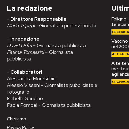
La redazione
Ultim
-
Direttore Responsabile
Foligno,
telecam
Maria Tripepi
- Giornalista professionista
CRONAC
-
In redazione
Vaccino 
David Orfei
– Giornalista pubblicista
nel 2005
Fatima Tomassini
– Giornalista
ATTUALIT
pubblicista
Alte tem
mette in
-
Collaboratori
agli anzi
Alessandra Moreschini
CRONAC
Alessio Vissani - Giornalista pubblicista e
fotografo
Isabella Gaudino
Paola Pompei - Giornalista pubblicista
Chi siamo
Privacy Policy