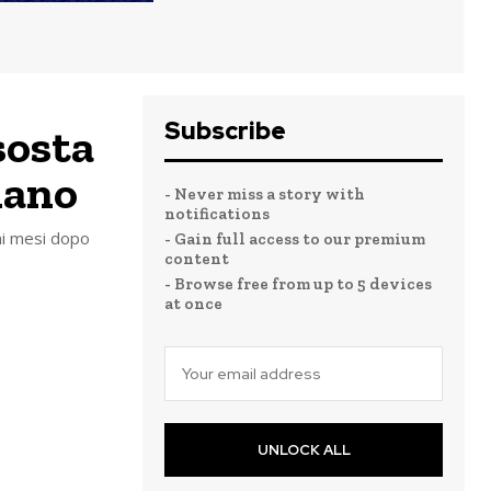
Subscribe
sosta
iano
- Never miss a story with
notifications
imi mesi dopo
- Gain full access to our premium
content
- Browse free from up to 5 devices
at once
UNLOCK ALL