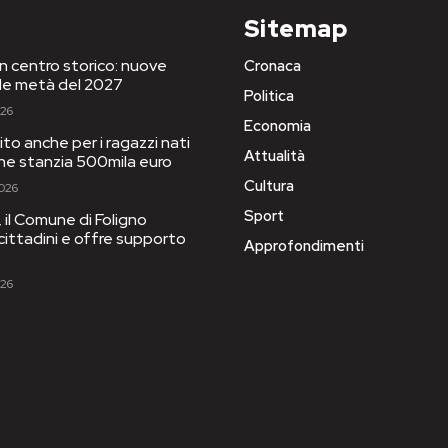
Sitemap
in centro storico: nuove
Cronaca
le metà del 2027
Politica
026
Economia
to anche per i ragazzi nati
Attualità
one stanzia 500mila euro
Cultura
2026
Sport
il Comune di Foligno
 cittadini e offre supporto
Approfondimenti
026