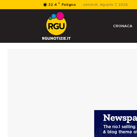
C
32.4
Foligno
venerdì, Agosto 7, 2026
CRONACA