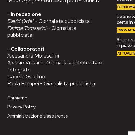
Maria Tripepi
- Giornalista professionista
ECONOMI
-
In redazione
Leone XIV
David Orfei
– Giornalista pubblicista
cerca in 
Fatima Tomassini
– Giornalista
CRONAC
pubblicista
Rigenera
in piazza
-
Collaboratori
ATTUALIT
Alessandra Moreschini
Alessio Vissani - Giornalista pubblicista e
fotografo
Isabella Gaudino
Paola Pompei - Giornalista pubblicista
Chi siamo
Privacy Policy
Amministrazione trasparente