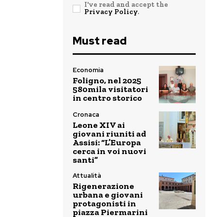
I've read and accept the
Privacy Policy
.
Must read
Economia
Foligno, nel 2025
580mila visitatori
in centro storico
Cronaca
Leone XIV ai
giovani riuniti ad
Assisi: “L’Europa
cerca in voi nuovi
santi”
Attualità
Rigenerazione
urbana e giovani
protagonisti in
piazza Piermarini