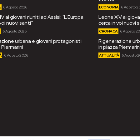
A
6 Agosto 2026
ECONOMIA
6 Agosto 2
 ai giovani riuniti ad Assisi: “L’Europa
Leone XIV ai giovan
voi nuovi santi”
cerca in voi nuovi s
A
6 Agosto 2026
CRONACA
6 Agosto 2
zione urbana e giovani protagonisti
Rigenerazione urb
 Piermarini
in piazza Piermarin
À
6 Agosto 2026
ATTUALITÀ
6 Agosto 