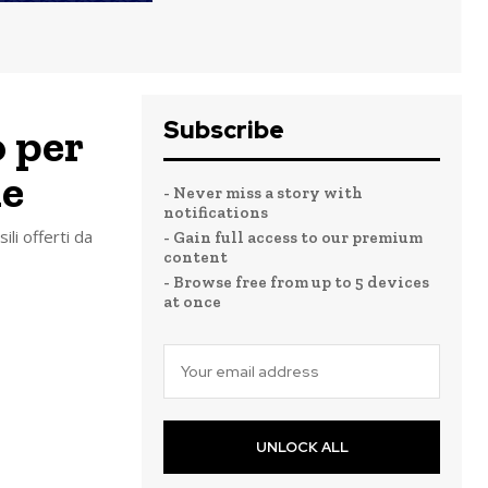
Subscribe
o per
le
- Never miss a story with
notifications
ili offerti da
- Gain full access to our premium
content
- Browse free from up to 5 devices
at once
UNLOCK ALL