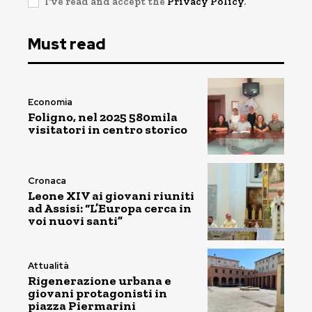
I've read and accept the
Privacy Policy
.
Must read
Economia
Foligno, nel 2025 580mila
visitatori in centro storico
Cronaca
Leone XIV ai giovani riuniti
ad Assisi: “L’Europa cerca in
voi nuovi santi”
Attualità
Rigenerazione urbana e
giovani protagonisti in
piazza Piermarini