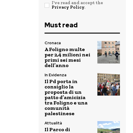
I've read and accept the
Privacy Policy
.
Must read
Cronaca
A Foligno multe
per 2,4 milioni nei
primi sei mesi
dell’anno
In Evidenza
Il Pd porta in
consiglio la
proposta di un
patto d’amicizia
tra Foligno e una
comunità
palestinese
Attualità
Il Parco di