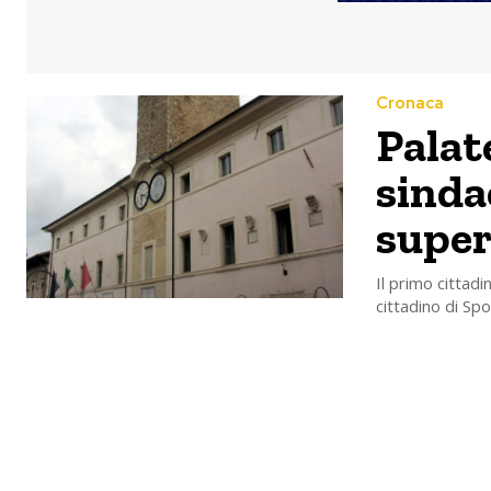
Cronaca
Palate
sinda
super
Il primo cittad
cittadino di Sp