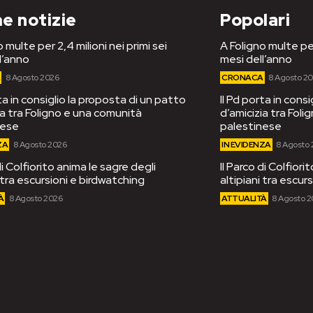
e notizie
Popolari
 multe per 2,4 milioni nei primi sei
A Foligno multe per
l’anno
mesi dell’anno
A
8 Agosto 2026
CRONACA
8 Agosto 2
rta in consiglio la proposta di un patto
Il Pd porta in cons
ia tra Foligno e una comunità
d’amicizia tra Fol
nese
palestinese
ZA
8 Agosto 2026
IN EVIDENZA
8 Agosto
di Colfiorito anima le sagre degli
Il Parco di Colfiori
i tra escursioni e birdwatching
altipiani tra escur
À
8 Agosto 2026
ATTUALITÀ
8 Agosto 