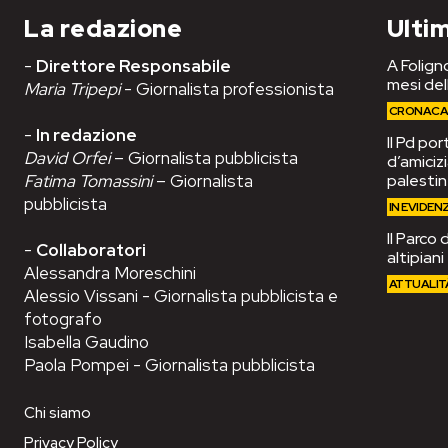
La redazione
Ultim
-
Direttore Responsabile
A Foligno
mesi del
Maria Tripepi
- Giornalista professionista
CRONAC
-
In redazione
Il Pd po
David Orfei
– Giornalista pubblicista
d’amiciz
Fatima Tomassini
– Giornalista
palesti
pubblicista
IN EVIDEN
Il Parco 
-
Collaboratori
altipian
Alessandra Moreschini
ATTUALIT
Alessio Vissani - Giornalista pubblicista e
fotografo
Isabella Gaudino
Paola Pompei - Giornalista pubblicista
Chi siamo
Privacy Policy