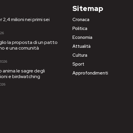
Sitemap
 2,4 milioni nei primi sei
Cronaca
Politica
026
Economia
iglio la proposta di un patto
Attualità
igno e una comunità
Cultura
 2026
Sport
to anima le sagre degli
Approfondimenti
sioni e birdwatching
2026