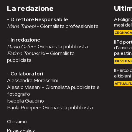
La redazione
Ultim
-
Direttore Responsabile
A Foligno
mesi del
Maria Tripepi
- Giornalista professionista
CRONAC
-
In redazione
Il Pd po
David Orfei
– Giornalista pubblicista
d’amiciz
Fatima Tomassini
– Giornalista
palesti
pubblicista
IN EVIDEN
Il Parco 
-
Collaboratori
altipian
Alessandra Moreschini
ATTUALIT
Alessio Vissani - Giornalista pubblicista e
fotografo
Isabella Gaudino
Paola Pompei - Giornalista pubblicista
Chi siamo
Privacy Policy