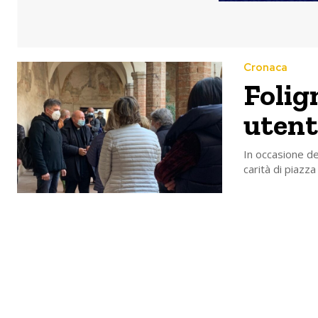
Cronaca
Folig
utent
In occasione de
carità di piazz