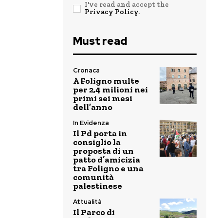
I've read and accept the
Privacy Policy
.
Must read
Cronaca
A Foligno multe
per 2,4 milioni nei
primi sei mesi
dell’anno
In Evidenza
Il Pd porta in
consiglio la
proposta di un
patto d’amicizia
tra Foligno e una
comunità
palestinese
Attualità
Il Parco di