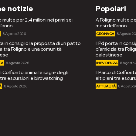
e notizie
Popolari
 multe per 2,4 milioni nei primi sei
A Foligno multe per
l’anno
mesi dell’anno
A
8 Agosto 2026
CRONACA
8 Agosto 2
rta in consiglio la proposta di un patto
Il Pd porta in cons
ia tra Foligno e una comunità
d’amicizia tra Fol
nese
palestinese
ZA
8 Agosto 2026
IN EVIDENZA
8 Agosto
di Colfiorito anima le sagre degli
Il Parco di Colfiori
i tra escursioni e birdwatching
altipiani tra escur
À
8 Agosto 2026
ATTUALITÀ
8 Agosto 