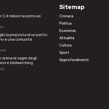
Sitemap
 2,4 milioni nei primi sei
Cronaca
Politica
026
Economia
iglio la proposta di un patto
Attualità
igno e una comunità
Cultura
 2026
Sport
to anima le sagre degli
Approfondimenti
sioni e birdwatching
2026