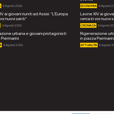
A
6 Agosto 2026
ECONOMIA
6 Agosto 2
 ai giovani riuniti ad Assisi: “L’Europa
Leone XIV ai giovan
voi nuovi santi”
cerca in voi nuovi s
A
6 Agosto 2026
CRONACA
6 Agosto 2
zione urbana e giovani protagonisti
Rigenerazione urb
 Piermarini
in piazza Piermarin
À
6 Agosto 2026
ATTUALITÀ
6 Agosto 