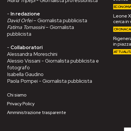
Maria Tripepi
- Giornalista professionista
ECONOMI
-
In redazione
Leone XIV
David Orfei
– Giornalista pubblicista
cerca in 
Fatima Tomassini
– Giornalista
CRONAC
pubblicista
Rigenera
in piazza
-
Collaboratori
ATTUALIT
Alessandra Moreschini
Alessio Vissani - Giornalista pubblicista e
fotografo
Isabella Gaudino
Paola Pompei - Giornalista pubblicista
Chi siamo
Privacy Policy
Amministrazione trasparente