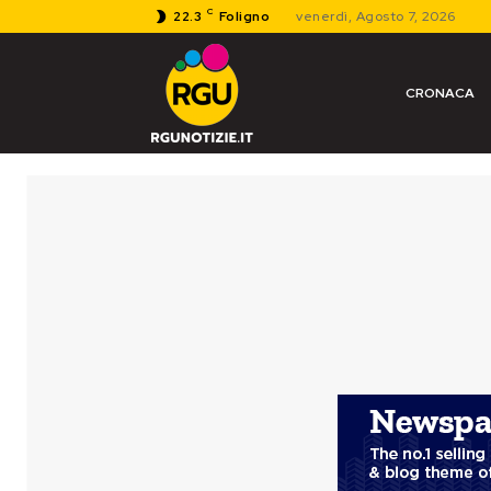
C
22.3
Foligno
venerdì, Agosto 7, 2026
CRONACA