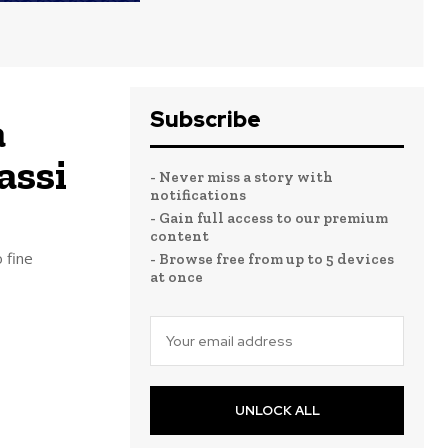
Subscribe
a
assi
- Never miss a story with
notifications
- Gain full access to our premium
content
 fine
- Browse free from up to 5 devices
at once
UNLOCK ALL