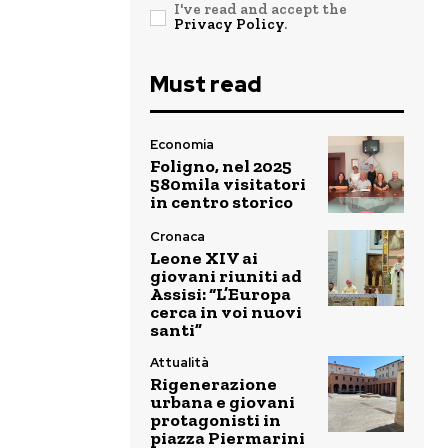
I've read and accept the
Privacy Policy
.
Must read
Economia
Foligno, nel 2025
580mila visitatori
in centro storico
Cronaca
Leone XIV ai
giovani riuniti ad
Assisi: “L’Europa
cerca in voi nuovi
santi”
Attualità
Rigenerazione
urbana e giovani
protagonisti in
piazza Piermarini