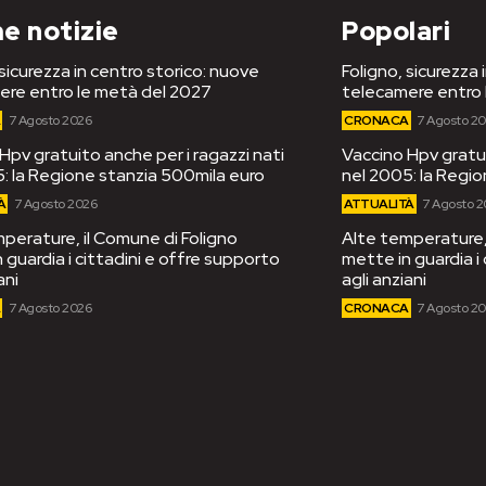
e notizie
Popolari
 sicurezza in centro storico: nuove
Foligno, sicurezza 
ere entro le metà del 2027
telecamere entro 
A
7 Agosto 2026
CRONACA
7 Agosto 2
Hpv gratuito anche per i ragazzi nati
Vaccino Hpv gratui
: la Regione stanzia 500mila euro
nel 2005: la Regi
À
7 Agosto 2026
ATTUALITÀ
7 Agosto 
perature, il Comune di Foligno
Alte temperature, 
 guardia i cittadini e offre supporto
mette in guardia i
ani
agli anziani
A
7 Agosto 2026
CRONACA
7 Agosto 2