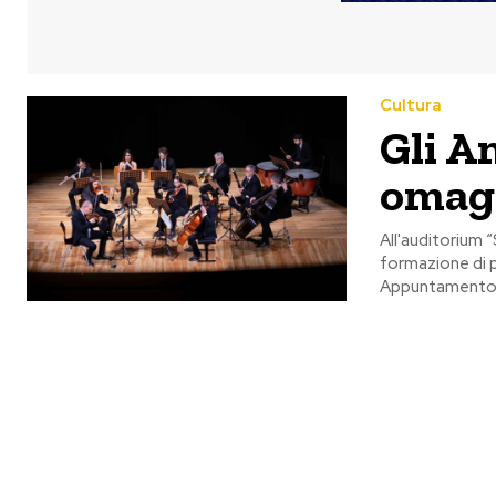
Cultura
Gli A
omagg
All'auditorium
formazione di p
Appuntamento d