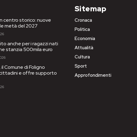
Sitemap
in centro storico: nuove
Cronaca
le metà del 2027
Politica
026
Economia
to anche per i ragazzi nati
Attualità
one stanzia 500mila euro
Cultura
2026
Sport
il Comune di Foligno
 cittadini e offre supporto
Approfondimenti
026