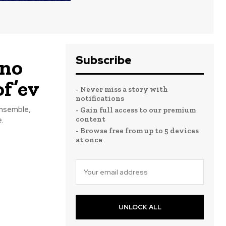
Subscribe
gno
f’ev
- Never miss a story with
notifications
Ensemble,
- Gain full access to our premium
content
.
- Browse free from up to 5 devices
at once
UNLOCK ALL