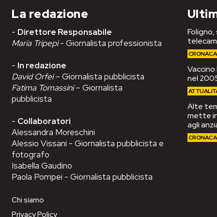
La redazione
Ultim
-
Direttore Responsabile
Foligno,
telecam
Maria Tripepi
- Giornalista professionista
CRONAC
-
In redazione
Vaccino 
David Orfei
– Giornalista pubblicista
nel 2005
Fatima Tomassini
– Giornalista
ATTUALIT
pubblicista
Alte tem
mette in
-
Collaboratori
agli anzi
Alessandra Moreschini
CRONAC
Alessio Vissani - Giornalista pubblicista e
fotografo
Isabella Gaudino
Paola Pompei - Giornalista pubblicista
Chi siamo
Privacy Policy