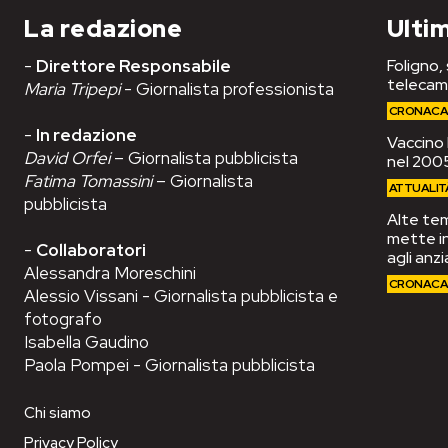
La redazione
Ultim
-
Direttore Responsabile
Foligno,
telecam
Maria Tripepi
- Giornalista professionista
CRONAC
-
In redazione
Vaccino 
David Orfei
– Giornalista pubblicista
nel 2005
Fatima Tomassini
– Giornalista
ATTUALIT
pubblicista
Alte tem
mette in
-
Collaboratori
agli anzi
Alessandra Moreschini
CRONAC
Alessio Vissani - Giornalista pubblicista e
fotografo
Isabella Gaudino
Paola Pompei - Giornalista pubblicista
Chi siamo
Privacy Policy