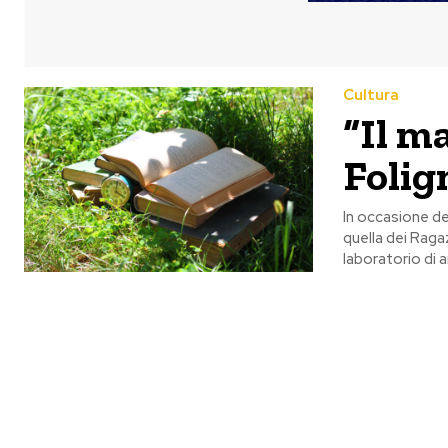
Cultura
“Il m
Folig
In occasione del
quella dei Raga
laboratorio di a