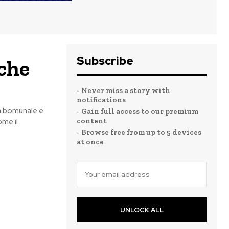
Subscribe
nche
- Never miss a story with
notifications
eca bomunale e
- Gain full access to our premium
content
ome il
- Browse free from up to 5 devices
at once
UNLOCK ALL