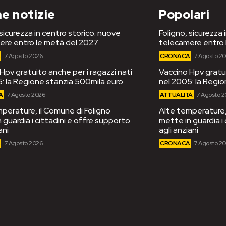
e notizie
Popolari
 sicurezza in centro storico: nuove
Foligno, sicurezza 
ere entro le metà del 2027
telecamere entro 
A
7 Agosto 2026
CRONACA
7 Agosto 2
Hpv gratuito anche per i ragazzi nati
Vaccino Hpv gratui
: la Regione stanzia 500mila euro
nel 2005: la Regi
À
7 Agosto 2026
ATTUALITÀ
7 Agosto 
perature, il Comune di Foligno
Alte temperature, 
 guardia i cittadini e offre supporto
mette in guardia i
ani
agli anziani
A
7 Agosto 2026
CRONACA
7 Agosto 2