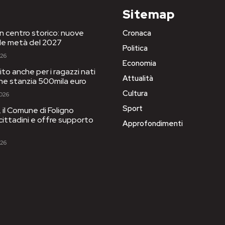
Sitemap
in centro storico: nuove
Cronaca
le metà del 2027
Politica
026
Economia
to anche per i ragazzi nati
Attualità
one stanzia 500mila euro
Cultura
2026
Sport
il Comune di Foligno
 cittadini e offre supporto
Approfondimenti
026