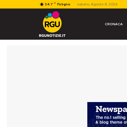
C
34.7
Foligno
sabato, Agosto 8, 2026
CRONACA