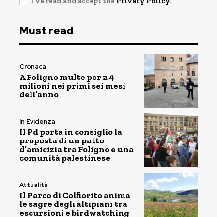
I've read and accept the
Privacy Policy
.
Must read
Cronaca
A Foligno multe per 2,4
milioni nei primi sei mesi
dell’anno
In Evidenza
Il Pd porta in consiglio la
proposta di un patto
d’amicizia tra Foligno e una
comunità palestinese
Attualità
Il Parco di Colfiorito anima
le sagre degli altipiani tra
escursioni e birdwatching