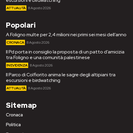
escursioni e birdwatching
ATTUALITÀ
8 Agosto 2026
Popolari
A Foligno multe per 2,4 milioni nei primi sei mesi dell’anno
CRONACA
8 Agosto 2026
Il Pd porta in consiglio la proposta di un patto d’amicizia
tra Foligno e una comunità palestinese
IN EVIDENZA
8 Agosto 2026
Il Parco di Colfiorito anima le sagre degli altipiani tra
escursioni e birdwatching
ATTUALITÀ
8 Agosto 2026
Sitemap
Cronaca
Politica