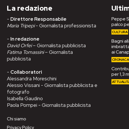
La redazione
Ultim
-
Direttore Responsabile
Peppe Se
palco pe
Maria Tripepi
- Giornalista professionista
CULTURA
-
In redazione
Bagni al
David Orfei
– Giornalista pubblicista
imbrattat
Fatima Tomassini
– Giornalista
ai Cana
pubblicista
CRONAC
Contribut
-
Collaboratori
per 1,3 m
Alessandra Moreschini
ATTUALIT
Alessio Vissani - Giornalista pubblicista e
fotografo
Isabella Gaudino
Paola Pompei - Giornalista pubblicista
Chi siamo
Privacy Policy