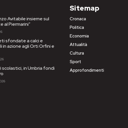
Sitemap
nzo Avitabile insieme sul
Cronaca
e al Piermarini”
Politica
26
Economia
eti sfondate a calci e
Attualità
 in azione agli Orti Orfini e
Cultura
026
Sport
ri scolastici, in Umbria fondi
Approfondimenti
ro
2026