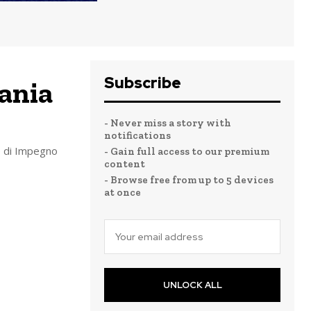
Subscribe
fania
- Never miss a story with
notifications
o di Impegno
- Gain full access to our premium
content
- Browse free from up to 5 devices
at once
UNLOCK ALL