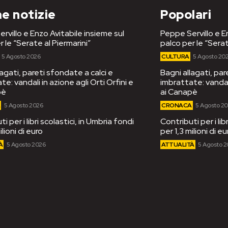
e notizie
Popolari
rvillo e Enzo Avitabile insieme sul
Peppe Servillo e E
r le “Serate al Piermarini”
palco per le “Serat
5 Agosto 2026
CULTURA
5 Agosto 20
lagati, pareti sfondate a calci e
Bagni allagati, par
e: vandali in azione agli Orti Orfini e
imbrattate: vandali
pè
ai Canapè
A
5 Agosto 2026
CRONACA
5 Agosto 2
i per i libri scolastici, in Umbria fondi
Contributi per i lib
ilioni di euro
per 1,3 milioni di eu
À
5 Agosto 2026
ATTUALITÀ
5 Agosto 