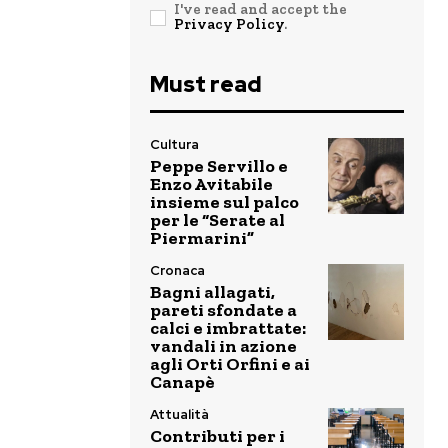
I've read and accept the
Privacy Policy
.
Must read
Cultura
Peppe Servillo e
Enzo Avitabile
insieme sul palco
per le “Serate al
Piermarini”
Cronaca
Bagni allagati,
pareti sfondate a
calci e imbrattate:
vandali in azione
agli Orti Orfini e ai
Canapè
Attualità
Contributi per i