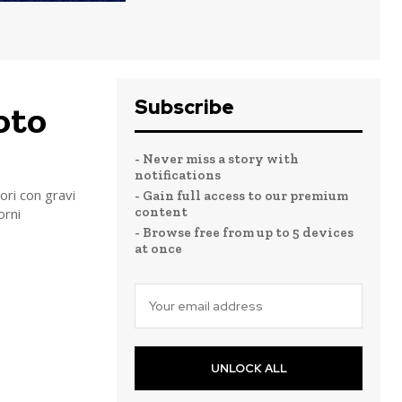
Subscribe
oto
- Never miss a story with
notifications
ri con gravi
- Gain full access to our premium
content
orni
- Browse free from up to 5 devices
at once
UNLOCK ALL