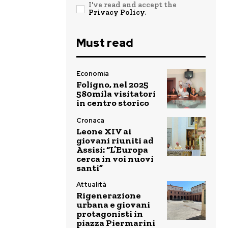
I've read and accept the
Privacy Policy
.
Must read
Economia
Foligno, nel 2025
580mila visitatori
in centro storico
Cronaca
Leone XIV ai
giovani riuniti ad
Assisi: “L’Europa
cerca in voi nuovi
santi”
Attualità
Rigenerazione
urbana e giovani
protagonisti in
piazza Piermarini