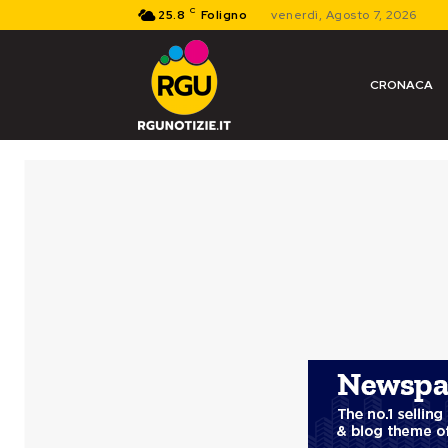
C
25.8
Foligno
venerdì, Agosto 7, 2026
CRONACA