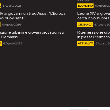
A
6 Agosto 2026
ECONOMIA
6 Agosto 2
 ai giovani riuniti ad Assisi: “L’Europa
Leone XIV ai giovan
voi nuovi santi”
cerca in voi nuovi s
A
6 Agosto 2026
CRONACA
6 Agosto 2
zione urbana e giovani protagonisti
Rigenerazione urb
 Piermarini
in piazza Piermarin
À
6 Agosto 2026
ATTUALITÀ
6 Agosto 