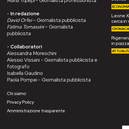
Maria Tripepi
- Giornalista professionista
ECONOMI
-
In redazione
Leone XIV
David Orfei
– Giornalista pubblicista
cerca in 
Fatima Tomassini
– Giornalista
CRONAC
pubblicista
Rigenera
in piazza
-
Collaboratori
ATTUALIT
Alessandra Moreschini
Alessio Vissani - Giornalista pubblicista e
fotografo
Isabella Gaudino
Paola Pompei - Giornalista pubblicista
Chi siamo
Privacy Policy
Amministrazione trasparente