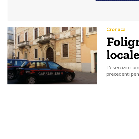
Cronaca
Folig
local
L'esercizio com
precedenti pena