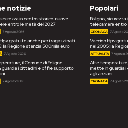
e notizie
Popolari
 sicurezza in centro storico: nuove
Foligno, sicurezza 
ere entro le metà del 2027
telecamere entro 
A
7 Agosto 2026
CRONACA
7 Agosto 2
Hpv gratuito anche per i ragazzi nati
Vaccino Hpv gratui
: la Regione stanzia 500mila euro
nel 2005: la Regi
À
7 Agosto 2026
ATTUALITÀ
7 Agosto 
perature, il Comune di Foligno
Alte temperature, 
 guardia i cittadini e offre supporto
mette in guardia i
ani
agli anziani
A
7 Agosto 2026
CRONACA
7 Agosto 2