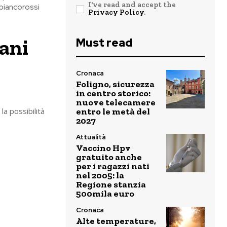
I've read and accept the
 biancorossi
Privacy Policy
.
vani
Must read
Cronaca
Foligno, sicurezza
in centro storico:
nuove telecamere
a possibilità
entro le metà del
2027
Attualità
Vaccino Hpv
gratuito anche
per i ragazzi nati
nel 2005: la
Regione stanzia
500mila euro
Cronaca
Alte temperature,