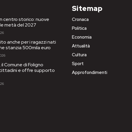
Sitemap
in centro storico: nuove
Cronaca
le metà del 2027
Politica
026
Economia
to anche per i ragazzi nati
Attualità
one stanzia 500mila euro
Cultura
2026
Sport
il Comune di Foligno
 cittadini e offre supporto
Approfondimenti
026