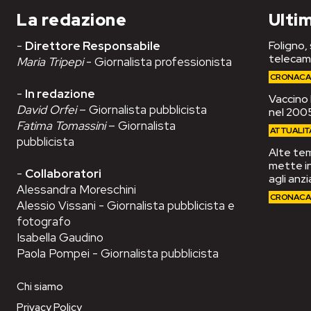
La redazione
Ultim
-
Direttore Responsabile
Foligno,
telecam
Maria Tripepi
- Giornalista professionista
CRONAC
-
In redazione
Vaccino 
David Orfei
– Giornalista pubblicista
nel 2005
Fatima Tomassini
– Giornalista
ATTUALIT
pubblicista
Alte tem
mette in
-
Collaboratori
agli anzi
Alessandra Moreschini
CRONAC
Alessio Vissani - Giornalista pubblicista e
fotografo
Isabella Gaudino
Paola Pompei - Giornalista pubblicista
Chi siamo
Privacy Policy