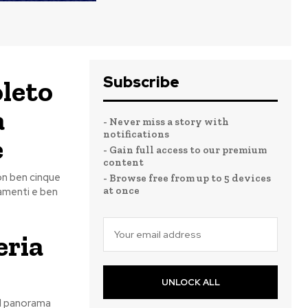
Subscribe
oleto
a
- Never miss a story with
notifications
e
- Gain full access to our premium
content
on ben cinque
- Browse free from up to 5 devices
at once
zamenti e ben
eria
UNLOCK ALL
el panorama