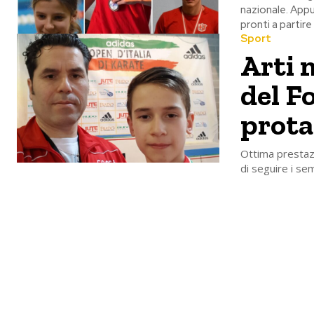
nazionale. Appu
pronti a partire
Sport
Arti m
del F
prota
Ottima prestazi
di seguire i sem