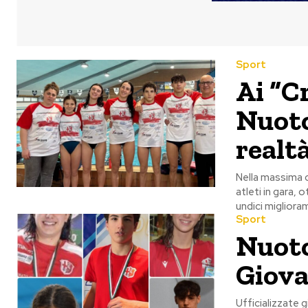
Sport
Ai “Cr
Nuoto
realt
Nella massima c
atleti in gara,
undici migliora
Sport
Nuoto
Giova
Ufficializzate 