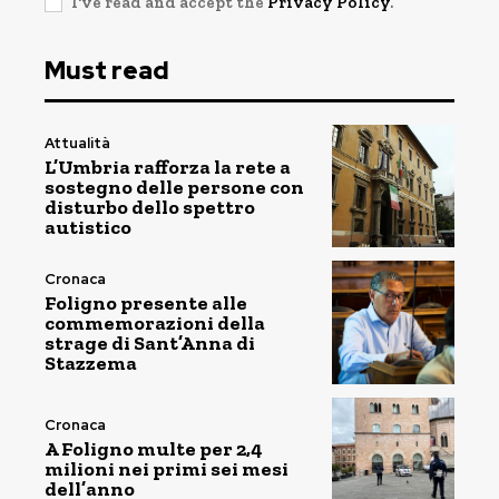
I've read and accept the
Privacy Policy
.
Must read
Attualità
L’Umbria rafforza la rete a
sostegno delle persone con
disturbo dello spettro
autistico
Cronaca
Foligno presente alle
commemorazioni della
strage di Sant’Anna di
Stazzema
Cronaca
A Foligno multe per 2,4
milioni nei primi sei mesi
dell’anno