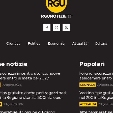
Cronaca
Politica
Economia
Attualità
Cultura
e notizie
Popolari
 sicurezza in centro storico: nuove
Foligno, sicurezza 
ere entro le metà del 2027
telecamere entro 
A
7 Agosto 2026
CRONACA
7 Agosto 2
Hpv gratuito anche per i ragazzi nati
Vaccino Hpv gratui
: la Regione stanzia 500mila euro
nel 2005: la Regi
À
7 Agosto 2026
ATTUALITÀ
7 Agosto 
perature, il Comune di Foligno
Alte temperature, 