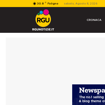
C
30.8
Foligno
sabato, Agosto 8, 2026
CRONACA