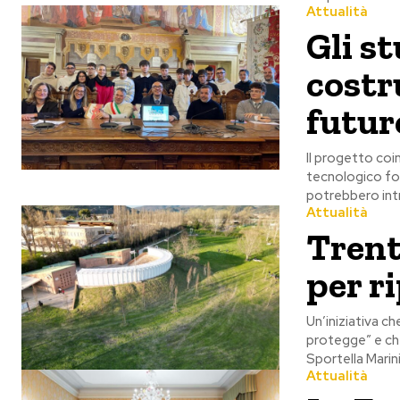
Attualità
Gli s
costr
futur
Il progetto coin
tecnologico fol
potrebbero int
Attualità
Trent
per r
Un’iniziativa c
protegge” e che,
Sportella Marin
Attualità