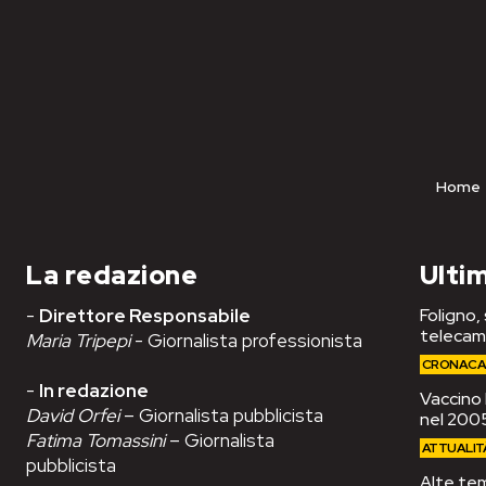
Home
La redazione
Ultim
-
Direttore Responsabile
Foligno,
telecam
Maria Tripepi
- Giornalista professionista
CRONAC
-
In redazione
Vaccino 
David Orfei
– Giornalista pubblicista
nel 2005
Fatima Tomassini
– Giornalista
ATTUALIT
pubblicista
Alte tem