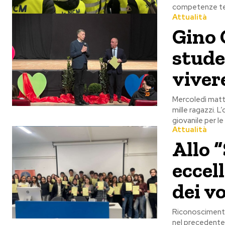
competenze tec
Attualità
Gino 
studen
viver
Mercoledì matti
mille ragazzi. 
giovanile per le
Attualità
Allo 
eccel
dei vo
Riconoscimento 
nel precedente 