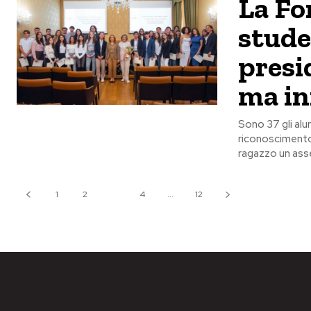
La Fo
stude
presi
ma in
Sono 37 gli alun
riconoscimento a
ragazzo un as
1
2
3
4
...
12