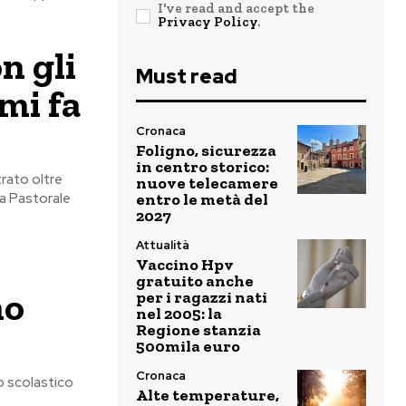
I've read and accept the
Privacy Policy
.
n gli
Must read
 mi fa
Cronaca
Foligno, sicurezza
in centro storico:
trato oltre
nuove telecamere
la Pastorale
entro le metà del
2027
Attualità
Vaccino Hpv
gratuito anche
mo
per i ragazzi nati
nel 2005: la
Regione stanzia
500mila euro
Cronaca
to scolastico
Alte temperature,