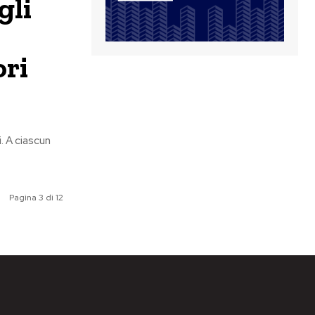
gli
ori
. A ciascun
Pagina 3 di 12