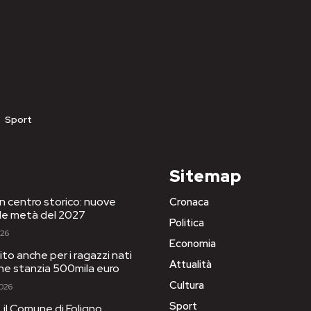
Sport
Sitemap
in centro storico: nuove
Cronaca
le metà del 2027
Politica
026
Economia
to anche per i ragazzi nati
Attualità
one stanzia 500mila euro
Cultura
2026
Sport
il Comune di Foligno