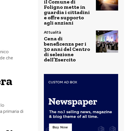
il Comune di
Foligno mette in
guardia i cittadini
e offre supporto
agli anziani
Attualità
Cena di
beneficenza per i
30 anni del Centro
cnico
di selezione
ade che
dell’Esercito
era
 lo
a primaria di