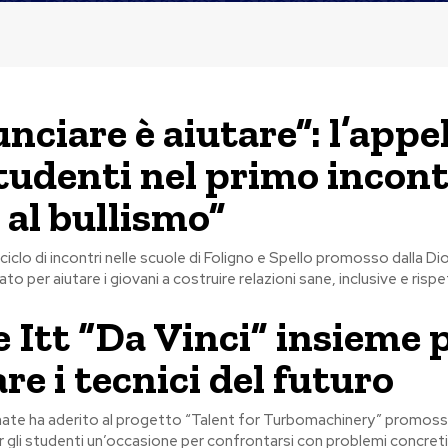
nciare è aiutare”: l’appe
studenti nel primo incont
 al bullismo”
il ciclo di incontri nelle scuole di Foligno e Spello promosso dalla D
Stato per aiutare i giovani a costruire relazioni sane, inclusive e ris
 Itt “Da Vinci” insieme 
re i tecnici del futuro
ignate ha aderito al progetto “Talent for Turbomachinery” promos
er gli studenti un’occasione per confrontarsi con problemi concret