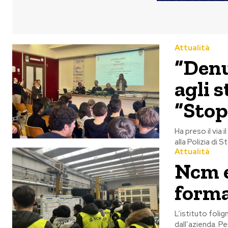
Attualità
“Denu
agli 
“Stop
Ha preso il via 
alla Polizia di 
Attualità
Ncm e
forma
L’istituto fol
dall’azienda. P