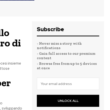
Subscribe
llo
ro di
- Never miss a story with
notifications
- Gain full access to our premium
content
iocesi insieme
- Browse free from up to 5 devices
at once
pettose
per
UNLOCK ALL
so
i, sviluppando