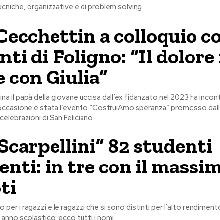
niche, organizzative e di problem solving
Cecchettin a colloquio co
ti di Foligno: “Il dolore
e con Giulia”
na il papà della giovane uccisa dall’ex fidanzato nel 2023 ha incon
L’occasione è stata l’evento “CostruiAmo speranza” promosso dal
 celebrazioni di San Feliciano
“Scarpellini” 82 studenti
lenti: in tre con il massi
ti
per i ragazzi e le ragazzi che si sono distinti per l’alto rendimen
anno scolastico: ecco tutti i nomi